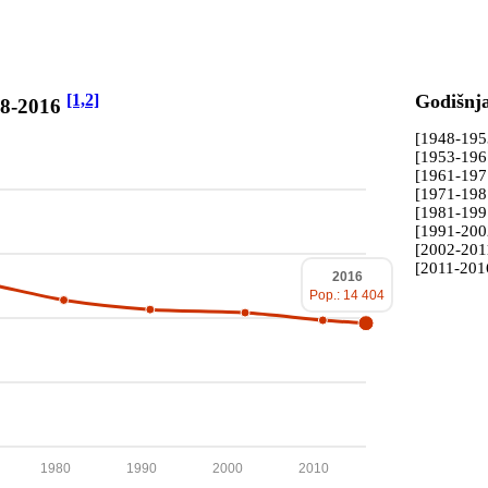
[1,2]
Godišnj
48-2016
[1948-19
[1953-19
[1961-19
[1971-19
[1981-19
[1991-20
[2002-201
[2011-201
2016
Pop.: 14 404
1980
1990
2000
2010