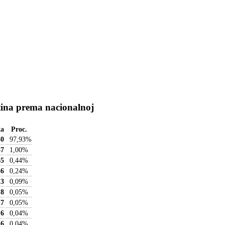
tina prema nacionalnoj
ka
Proc.
40
97,93
%
47
1,00
%
65
0,44
%
36
0,24
%
13
0,09
%
8
0,05
%
7
0,05
%
6
0,04
%
6
0,04
%