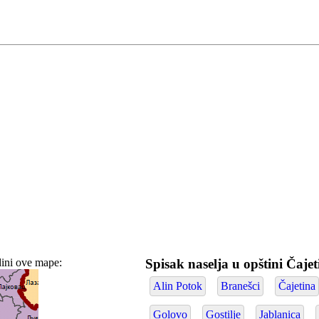
edini ove mape:
Spisak naselja u opštini Čaje
Alin Potok
Branešci
Čajetina
Golovo
Gostilje
Jablanica