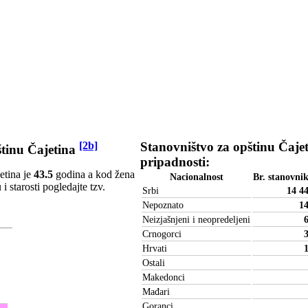
[2b]
Stanovništvo za opštinu Čaje
pštinu Čajetina
pripadnosti:
etina je
43.5
godina a kod žena
Nacionalnost
Br. stanovni
 starosti pogledajte tzv.
Srbi
14 4
Nepoznato
1
Neizjašnjeni i neopredeljeni
Crnogorci
Hrvati
Ostali
Makedonci
Mađari
Goranci