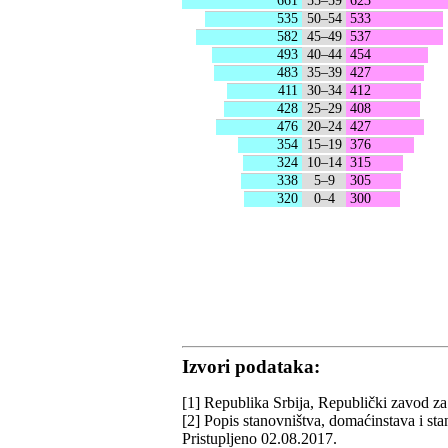
661
55–59
623
535
50–54
533
582
45–49
537
493
40–44
454
483
35–39
427
411
30–34
412
428
25–29
408
476
20–24
427
354
15–19
376
324
10–14
315
338
5–9
305
320
0–4
300
Izvori podataka:
[1] Republika Srbija, Republički zavod za 
[2] Popis stanovništva, domaćinstava i st
Pristupljeno 02.08.2017.