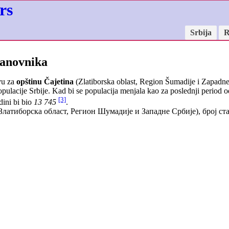
rs
Srbija
R
tanovnika
vu za
opštinu Čajetina
(Zlatiborska oblast, Region Šumadije i Zapadne 
ulacije Srbije. Kad bi se populacija menjala kao za poslednji period 
[3]
dini bi bio
13 745
.
Златиборска област, Регион Шумадије и Западне Србије), број с