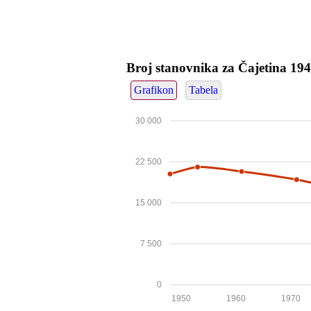
Broj stanovnika za Čajetina 19
Grafikon
Tabela
30 000
22 500
15 000
7 500
0
1950
1960
1970