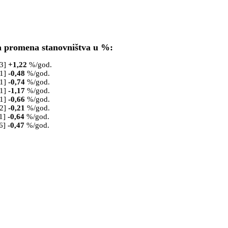
a promena stanovništva u %:
53]
+
1,22
%/god.
61]
-0,48
%/god.
71]
-0,74
%/god.
81]
-1,17
%/god.
91]
-0,66
%/god.
02]
-0,21
%/god.
1]
-0,64
%/god.
6]
-0,47
%/god.