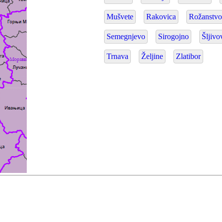
Mušvete
Rakovica
Rožanstv
Semegnjevo
Sirogojno
Šljivo
Trnava
Željine
Zlatibor