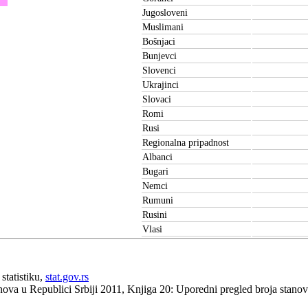
Jugosloveni
Muslimani
Bošnjaci
Bunjevci
Slovenci
Ukrajinci
Slovaci
Romi
Rusi
Regionalna pripadnost
Albanci
Bugari
Nemci
Rumuni
Rusini
Vlasi
statistiku,
stat.gov.rs
anova u Republici Srbiji 2011, Knjiga 20: Uporedni pregled broja stan