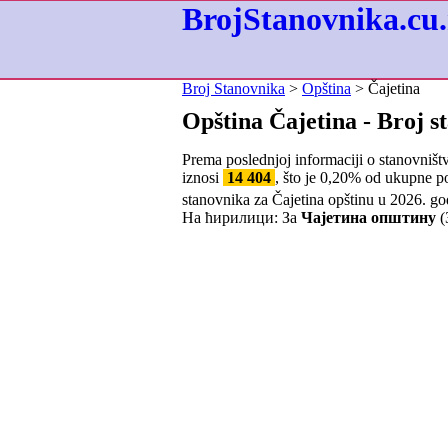
BrojStanovnika.cu.
Broj Stanovnika
>
Opština
> Čajetina
Opština Čajetina - Broj s
Prema poslednjoj informaciji o stanovništ
iznosi
14 404
, što je
0,20
% od ukupne pop
stanovnika za Čajetina opštinu u 2026. go
На ћирилици: За
Чајетина општину
(