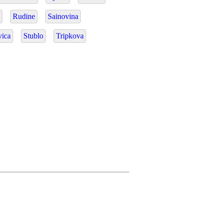
o
Rudine
Sainovina
vica
Stublo
Tripkova