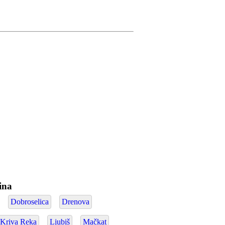
tina
Dobroselica
Drenova
Kriva Reka
Ljubiš
Mačkat