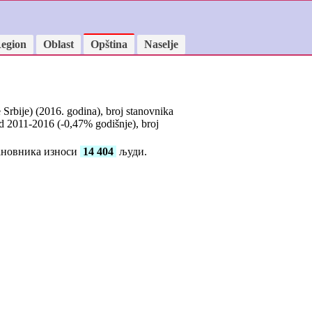
egion
Oblast
Opština
Naselje
Srbije) (2016. godina), broj stanovnika
od 2011-2016 (
-0,47
% godišnje), broj
тановника износи
14 404
људи.