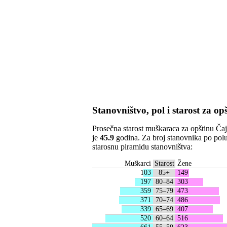
Stanovništvo, pol i starost za o
Prosečna starost muškaraca za opštinu Čaj
je
45.9
godina. Za broj stanovnika po polu i
starosnu piramidu stanovništva:
Muškarci
Starost
Žene
103
85+
149
197
80–84
303
359
75–79
473
371
70–74
486
339
65–69
407
520
60–64
516