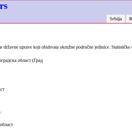
rs
Srbija
R
ar državne uprave koji obuhvata okružne područne jedinice. Statističke o
градска област (Град
ст
т
област