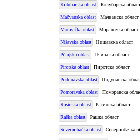
Kolubarska oblast
Колубарска облас
Mačvanska oblast
Мачванска област
Moravička oblast
Моравичка област
Nišavska oblast
Нишавска област
Pčinjska oblast
Пчињска област
Pirotska oblast
Пиротска област
Podunavska oblast
Подунавска обла
Pomoravska oblast
Поморавска обла
Rasinska oblast
Расинска област
Raška oblast
Рашка област
Severnobačka oblast
Севернобачка о