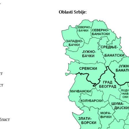
т
Oblasti Srbije
:
ст
ст
бласт