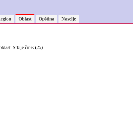
egion
Oblast
Opština
Naselje
blasti Srbije čine: (25)