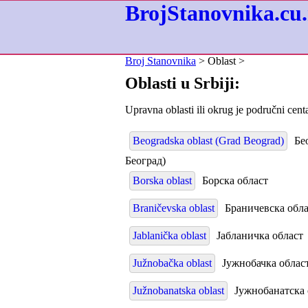
BrojStanovnika.cu.
Broj Stanovnika
> Oblast >
Oblasti u Srbiji:
Upravna oblasti ili okrug je područni cent
Beogradska oblast (Grad Beograd)
Бео
Београд)
Borska oblast
Борска област
Braničevska oblast
Браничевска обла
Jablanička oblast
Јабланичка област
Južnobačka oblast
Јужнобачка облас
Južnobanatska oblast
Јужнобанатска 