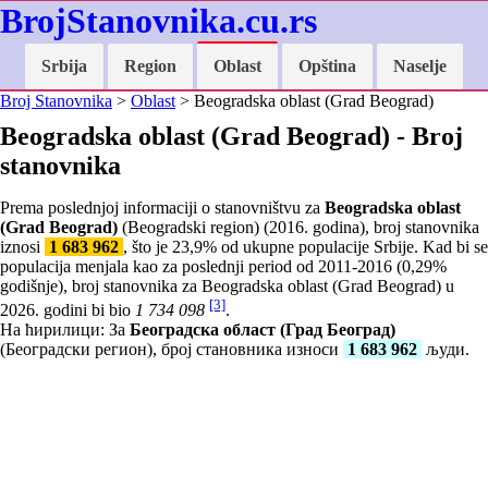
BrojStanovnika.cu.rs
Srbija
Region
Oblast
Opština
Naselje
Broj Stanovnika
>
Oblast
> Beogradska oblast (Grad Beograd)
Beogradska oblast (Grad Beograd) - Broj
stanovnika
Prema poslednjoj informaciji o stanovništvu za
Beogradska oblast
(Grad Beograd)
(Beogradski region) (2016. godina), broj stanovnika
iznosi
1 683 962
, što je
23,9
% od ukupne populacije Srbije. Kad bi se
populacija menjala kao za poslednji period od 2011-2016 (
0,29
%
godišnje), broj stanovnika za Beogradska oblast (Grad Beograd) u
[3]
2026. godini bi bio
1 734 098
.
На ћирилици: За
Београдска област (Град Београд)
(Београдски регион), број становника износи
1 683 962
људи.