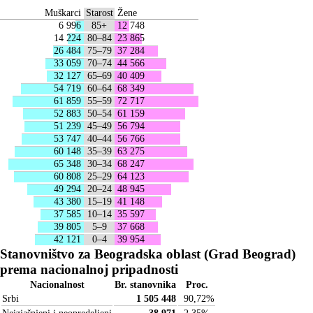
Muškarci
Starost
Žene
6 996
85+
12 748
14 224
80–84
23 865
26 484
75–79
37 284
33 059
70–74
44 566
32 127
65–69
40 409
54 719
60–64
68 349
61 859
55–59
72 717
52 883
50–54
61 159
51 239
45–49
56 794
53 747
40–44
56 766
60 148
35–39
63 275
65 348
30–34
68 247
60 808
25–29
64 123
49 294
20–24
48 945
43 380
15–19
41 148
37 585
10–14
35 597
39 805
5–9
37 668
42 121
0–4
39 954
Stanovništvo za Beogradska oblast (Grad Beograd)
prema nacionalnoj pripadnosti
Nacionalnost
Br. stanovnika
Proc.
Srbi
1 505 448
90,72
%