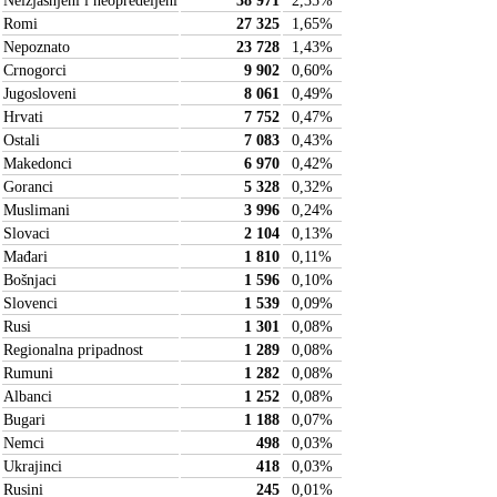
Neizjašnjeni i neopredeljeni
38 971
2,35
%
Romi
27 325
1,65
%
Nepoznato
23 728
1,43
%
Crnogorci
9 902
0,60
%
Jugosloveni
8 061
0,49
%
Hrvati
7 752
0,47
%
Ostali
7 083
0,43
%
Makedonci
6 970
0,42
%
Goranci
5 328
0,32
%
Muslimani
3 996
0,24
%
Slovaci
2 104
0,13
%
Mađari
1 810
0,11
%
Bošnjaci
1 596
0,10
%
Slovenci
1 539
0,09
%
Rusi
1 301
0,08
%
Regionalna pripadnost
1 289
0,08
%
Rumuni
1 282
0,08
%
Albanci
1 252
0,08
%
Bugari
1 188
0,07
%
Nemci
498
0,03
%
Ukrajinci
418
0,03
%
Rusini
245
0,01
%