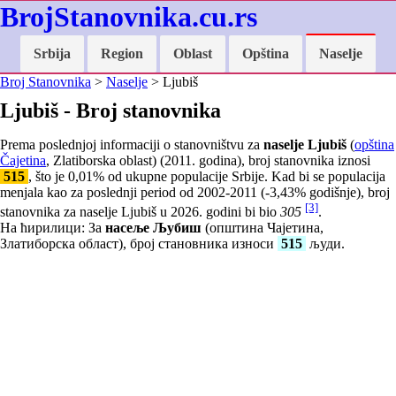
BrojStanovnika.cu.rs
Srbija
Region
Oblast
Opština
Naselje
Broj Stanovnika
>
Naselje
> Ljubiš
Ljubiš - Broj stanovnika
Prema poslednjoj informaciji o stanovništvu za
naselje Ljubiš
(
opština
Čajetina
, Zlatiborska oblast) (2011. godina), broj stanovnika iznosi
515
, što je
0,01
% od ukupne populacije Srbije. Kad bi se populacija
menjala kao za poslednji period od 2002-2011 (
-3,43
% godišnje), broj
[3]
stanovnika za naselje Ljubiš u 2026. godini bi bio
305
.
На ћирилици: За
насеље Љубиш
(општина Чајетина,
Златиборска област), број становника износи
515
људи.