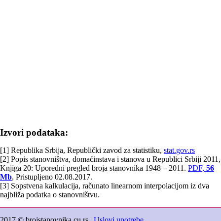
Izvori podataka:
[1] Republika Srbija, Republički zavod za statistiku,
stat.gov.rs
[2] Popis stanovništva, domaćinstava i stanova u Republici Srbiji 2011,
Knjiga 20: Uporedni pregled broja stanovnika 1948 – 2011.
PDF,
56
Mb
, Pristupljeno 02.08.2017.
[3] Sopstvena kalkulacija, računato linearnom interpolacijom iz dva
najbliža podatka o stanovništvu.
2017 © brojstanovnika.cu.rs |
Uslovi upotrebe