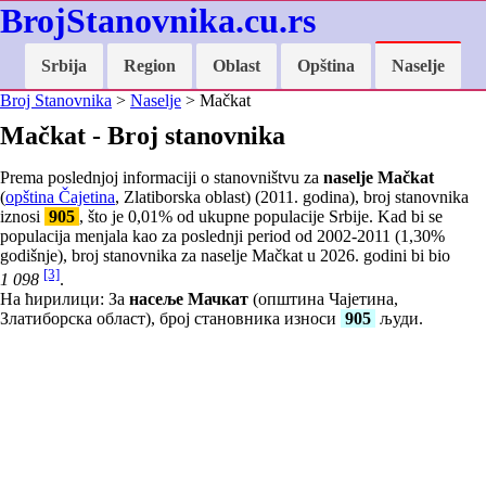
BrojStanovnika.cu.rs
Srbija
Region
Oblast
Opština
Naselje
Broj Stanovnika
>
Naselje
> Mačkat
Mačkat - Broj stanovnika
Prema poslednjoj informaciji o stanovništvu za
naselje Mačkat
(
opština Čajetina
, Zlatiborska oblast) (2011. godina), broj stanovnika
iznosi
905
, što je
0,01
% od ukupne populacije Srbije. Kad bi se
populacija menjala kao za poslednji period od 2002-2011 (
1,30
%
godišnje), broj stanovnika za naselje Mačkat u 2026. godini bi bio
[3]
1 098
.
На ћирилици: За
насеље Мачкат
(општина Чајетина,
Златиборска област), број становника износи
905
људи.