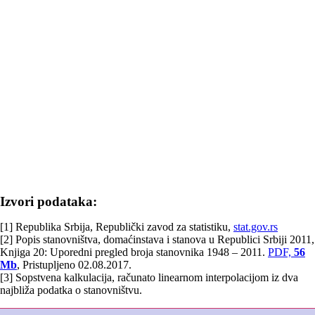
Izvori podataka:
[1] Republika Srbija, Republički zavod za statistiku,
stat.gov.rs
[2] Popis stanovništva, domaćinstava i stanova u Republici Srbiji 2011,
Knjiga 20: Uporedni pregled broja stanovnika 1948 – 2011.
PDF,
56
Mb
, Pristupljeno 02.08.2017.
[3] Sopstvena kalkulacija, računato linearnom interpolacijom iz dva
najbliža podatka o stanovništvu.