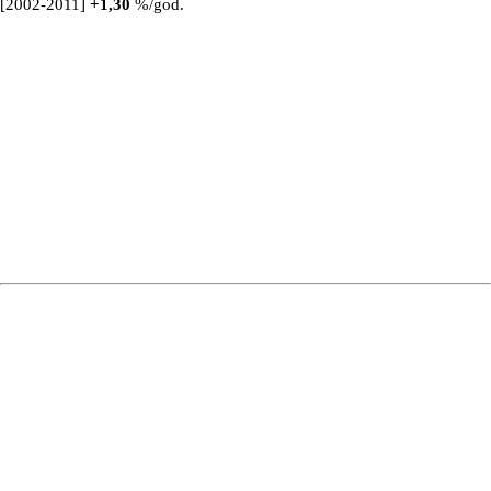
[2002-2011]
+
1,30
%/god.