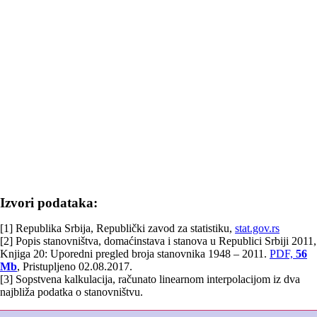
Izvori podataka:
[1] Republika Srbija, Republički zavod za statistiku,
stat.gov.rs
[2] Popis stanovništva, domaćinstava i stanova u Republici Srbiji 2011,
Knjiga 20: Uporedni pregled broja stanovnika 1948 – 2011.
PDF,
56
Mb
, Pristupljeno 02.08.2017.
[3] Sopstvena kalkulacija, računato linearnom interpolacijom iz dva
najbliža podatka o stanovništvu.