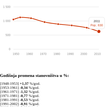
1 500
1 000
2011
Pop.: 630
500
0
1950
1960
1970
1980
1990
2000
2010
Godišnja promena stanovništva u %:
[1948-1953]
+
1,37
%/god.
[1953-1961]
-0,34
%/god.
[1961-1971]
-1,32
%/god.
[1971-1981]
-0,77
%/god.
[1981-1991]
-0,53
%/god.
[1991-2002]
-0,91
%/god.