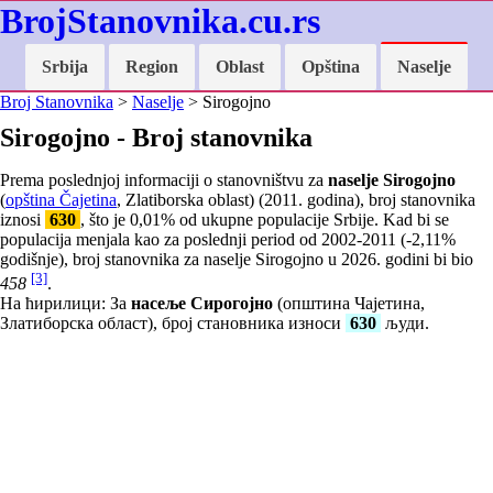
BrojStanovnika.cu.rs
Srbija
Region
Oblast
Opština
Naselje
Broj Stanovnika
>
Naselje
> Sirogojno
Sirogojno - Broj stanovnika
Prema poslednjoj informaciji o stanovništvu za
naselje Sirogojno
(
opština Čajetina
, Zlatiborska oblast) (2011. godina), broj stanovnika
iznosi
630
, što je
0,01
% od ukupne populacije Srbije. Kad bi se
populacija menjala kao za poslednji period od 2002-2011 (
-2,11
%
godišnje), broj stanovnika za naselje Sirogojno u 2026. godini bi bio
[3]
458
.
На ћирилици: За
насеље Сирогојно
(општина Чајетина,
Златиборска област), број становника износи
630
људи.