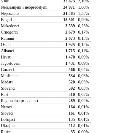
Vlasi
32 873
2,10
%
Neizjašnjeni i neopredeljeni
24 971
1,60
%
Nepoznato
21 585
1,38
%
Bugari
15 501
0,99
%
Makedonci
3 539
0,23
%
Crnogorci
2 679
0,17
%
Rumuni
2 073
0,13
%
Ostali
1 925
0,12
%
Albanci
1 715
0,11
%
Hrvati
1 470
0,09
%
Jugosloveni
1 431
0,09
%
Goranci
566
0,04
%
Muslimani
534
0,03
%
Mađari
520
0,03
%
Slovenci
392
0,03
%
Rusi
310
0,02
%
Regionalna pripadnost
289
0,02
%
Nemci
164
0,01
%
Slovaci
161
0,01
%
Bošnjaci
135
0,01
%
Ukrajinci
112
0,01
%
Rusini
35
0,00
%