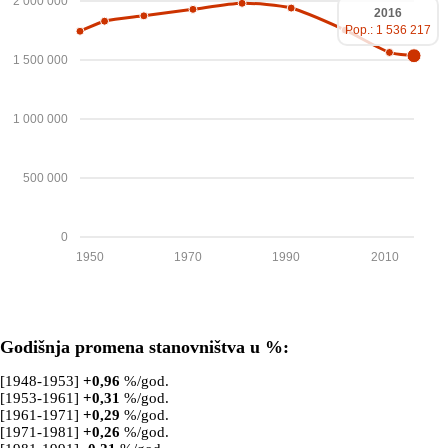
2 000 000
2016
Pop.: 1 536 217
1 500 000
1 000 000
500 000
0
1950
1970
1990
2010
Godišnja promena stanovništva u %:
[1948-1953]
+
0,96
%/god.
[1953-1961]
+
0,31
%/god.
[1961-1971]
+
0,29
%/god.
[1971-1981]
+
0,26
%/god.