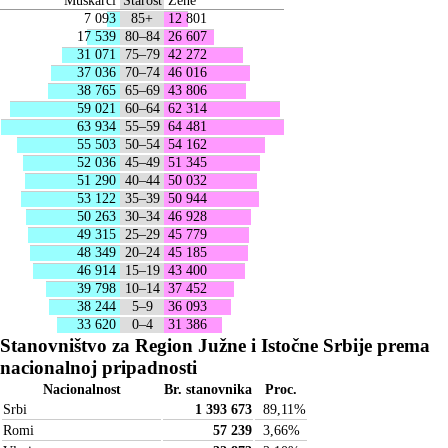
Muškarci
Starost
Žene
7 093
85+
12 801
17 539
80–84
26 607
31 071
75–79
42 272
37 036
70–74
46 016
38 765
65–69
43 806
59 021
60–64
62 314
63 934
55–59
64 481
55 503
50–54
54 162
52 036
45–49
51 345
51 290
40–44
50 032
53 122
35–39
50 944
50 263
30–34
46 928
49 315
25–29
45 779
48 349
20–24
45 185
46 914
15–19
43 400
39 798
10–14
37 452
38 244
5–9
36 093
33 620
0–4
31 386
Stanovništvo za Region Južne i Istočne Srbije prema
nacionalnoj pripadnosti
Nacionalnost
Br. stanovnika
Proc.
Srbi
1 393 673
89,11
%
Romi
57 239
3,66
%