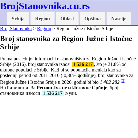
BrojStanovnika.cu.rs
Srbija
Region
Oblast
Opština
Naselje
Broj Stanovnika
>
Region
> Region Južne i Istočne Srbije
Broj stanovnika za Region Južne i Istočne
Srbije
Prema poslednjoj informaciji o stanovništvu za Region Južne i Istočne
Srbije (2016), broj stanovnika iznosi
1 536 217
, što je
21,8
% od
ukupne populacije Srbije. Kad bi se populacija menjala kao za
poslednji period od 2011-2016 (
-0,36
% godišnje), broj stanovnika za
[3]
Region Južne i Istočne Srbije u 2026. godini bi bio
1 482 282
.
На ћирилици: За
Регион Јужне и Источне Србије
, број
становника износи
1 536 217
људи.