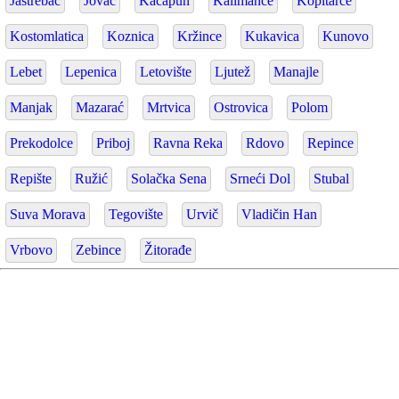
Jastrebac
Jovac
Kacapun
Kalimance
Kopitarce
Kostomlatica
Koznica
Kržince
Kukavica
Kunovo
Lebet
Lepenica
Letovište
Ljutež
Manajle
Manjak
Mazarać
Mrtvica
Ostrovica
Polom
Prekodolce
Priboj
Ravna Reka
Rdovo
Repince
Repište
Ružić
Solačka Sena
Srneći Dol
Stubal
Suva Morava
Tegovište
Urvič
Vladičin Han
Vrbovo
Zebince
Žitorađe