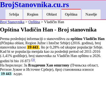
BrojStanovnika.cu.rs
Srbija
Region
Oblast
Opština
Naselje
Broj Stanovnika
>
Opština
> Vladičin Han
Opština Vladičin Han - Broj stanovnika
Prema poslednjoj informaciji o stanovništvu za
opštinu Vladičin Han
(Pčinjska oblast, Region Južne i Istočne Srbije) (2016. godina), broj
stanovnika iznosi
19 443
, što je
0,28
% od ukupne populacije Srbije.
Kad bi se populacija menjala kao za poslednji period od 2011-2016
(
-1,41
% godišnje), broj stanovnika za Vladičin Han opštinu u 2026.
[3]
godini bi bio
16 873
.
На ћирилици: За
Владичин Хан општину
(Пчињска област,
Регион Јужне и Источне Србије), број становника износи
19 443
људи.