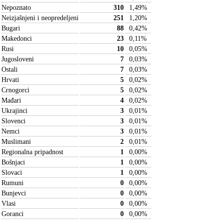
Nepoznato
310
1,49
%
Neizjašnjeni i neopredeljeni
251
1,20
%
Bugari
88
0,42
%
Makedonci
23
0,11
%
Rusi
10
0,05
%
Jugosloveni
7
0,03
%
Ostali
7
0,03
%
Hrvati
5
0,02
%
Crnogorci
5
0,02
%
Mađari
4
0,02
%
Ukrajinci
3
0,01
%
Slovenci
3
0,01
%
Nemci
3
0,01
%
Muslimani
2
0,01
%
Regionalna pripadnost
1
0,00
%
Bošnjaci
1
0,00
%
Slovaci
1
0,00
%
Rumuni
0
0,00
%
Bunjevci
0
0,00
%
Vlasi
0
0,00
%
Goranci
0
0,00
%