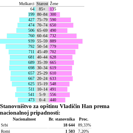
Muškarci
Starost
Žene
64
85+
135
199
80–84
300
427
75–79
590
474
70–74
650
506
65–69
490
760
60–64
732
939
55–59
889
792
50–54
779
711
45–49
702
681
40–44
628
689
35–39
665
698
30–34
619
657
25–29
610
667
20–24
633
625
15–19
548
511
10–14
491
541
5–9
556
473
0–4
440
Stanovništvo za opštinu Vladičin Han prema
nacionalnoj pripadnosti:
Nacionalnost
Br. stanovnika
Proc.
Srbi
18 644
89,33
%
Romi
1 503
7,20
%