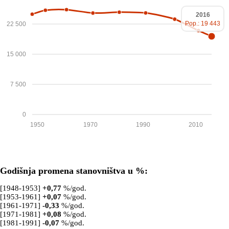
2016
Pop.: 19 443
22 500
15 000
7 500
0
1950
1970
1990
2010
Godišnja promena stanovništva u %:
[1948-1953]
+
0,77
%/god.
[1953-1961]
+
0,07
%/god.
[1961-1971]
-0,33
%/god.
[1971-1981]
+
0,08
%/god.
[1981-1991]
-0,07
%/god.