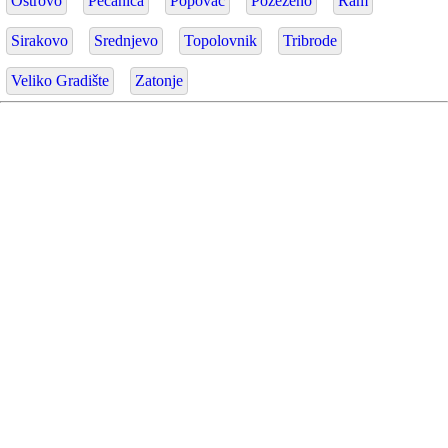
Ostrovo
Pečanica
Popovac
Požeženo
Ram
Sirakovo
Srednjevo
Topolovnik
Tribrode
Veliko Gradište
Zatonje