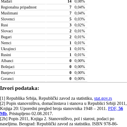
Mađari
14
0,08
%
Regionalna pripadnost
7
0,04
%
Muslimani
7
0,04
%
Slovenci
5
0,03
%
Rusi
3
0,02
%
Slovaci
2
0,01
%
Bugari
2
0,01
%
Nemci
1
0,01
%
Ukrajinci
1
0,01
%
Rusini
1
0,01
%
Albanci
0
0,00
%
Bošnjaci
0
0,00
%
Bunjevci
0
0,00
%
Goranci
0
0,00
%
Izvori podataka:
[1] Republika Srbija, Republički zavod za statistiku,
stat.gov.rs
[2] Popis stanovništva, domaćinstava i stanova u Republici Srbiji 2011,
Knjiga 20: Uporedni pregled broja stanovnika 1948 – 2011.
PDF,
56
Mb
, Pristupljeno 02.08.2017.
[2b] Popis 2011, Knjiga 2. Stanovništvo, pol i starost, podaci po
naseljima. Beograd: Republički zavod za statistiku. ISBN 978-86-