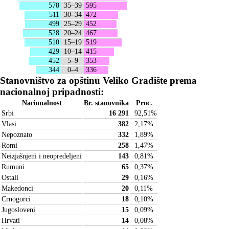
578
35–39
595
511
30–34
472
499
25–29
452
528
20–24
467
510
15–19
519
429
10–14
415
452
5–9
353
344
0–4
336
Stanovništvo za opštinu Veliko Gradište prema
nacionalnoj pripadnosti:
Nacionalnost
Br. stanovnika
Proc.
Srbi
16 291
92,51
%
Vlasi
382
2,17
%
Nepoznato
332
1,89
%
Romi
258
1,47
%
Neizjašnjeni i neopredeljeni
143
0,81
%
Rumuni
65
0,37
%
Ostali
29
0,16
%
Makedonci
20
0,11
%
Crnogorci
18
0,10
%
Jugosloveni
15
0,09
%
Hrvati
14
0,08
%