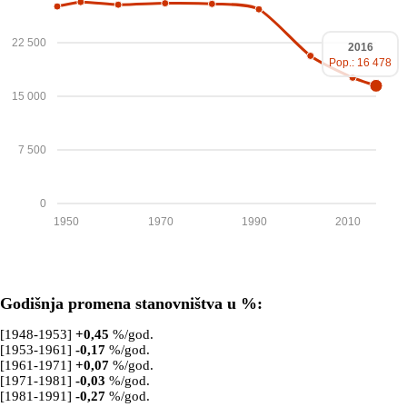
22 500
2016
Pop.: 16 478
15 000
7 500
0
1950
1970
1990
2010
Godišnja promena stanovništva u %:
[1948-1953]
+
0,45
%/god.
[1953-1961]
-0,17
%/god.
[1961-1971]
+
0,07
%/god.
[1971-1981]
-0,03
%/god.
[1981-1991]
-0,27
%/god.