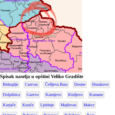
Veliko Gradište
Spisak naselja u opštini Veliko Gradište
Biskuplje
Carevac
Češljeva Bara
Desine
Đurakovo
Doljašnica
Garevo
Kamijevo
Kisiljevo
Kumane
Kurjače
Kusiće
Ljubinje
Majilovac
Makce