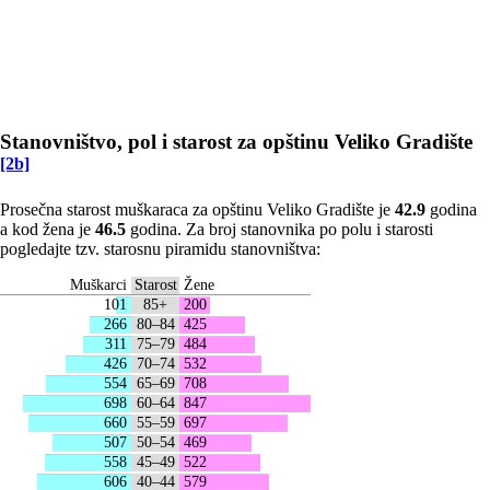
Stanovništvo, pol i starost za opštinu Veliko Gradište
[2b]
Prosečna starost muškaraca za opštinu Veliko Gradište je
42.9
godina
a kod žena je
46.5
godina. Za broj stanovnika po polu i starosti
pogledajte tzv. starosnu piramidu stanovništva:
Muškarci
Starost
Žene
101
85+
200
266
80–84
425
311
75–79
484
426
70–74
532
554
65–69
708
698
60–64
847
660
55–59
697
507
50–54
469
558
45–49
522
606
40–44
579