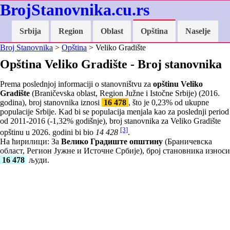
BrojStanovnika.cu.rs
Srbija
Region
Oblast
Opština
Naselje
Broj Stanovnika
>
Opština
> Veliko Gradište
Opština Veliko Gradište - Broj stanovnika
Prema poslednjoj informaciji o stanovništvu za
opštinu Veliko
Gradište
(Braničevska oblast, Region Južne i Istočne Srbije) (2016.
godina), broj stanovnika iznosi
16 478
, što je
0,23
% od ukupne
populacije Srbije. Kad bi se populacija menjala kao za poslednji period
od 2011-2016 (
-1,32
% godišnje), broj stanovnika za Veliko Gradište
[3]
opštinu u 2026. godini bi bio
14 428
.
На ћирилици: За
Велико Градиште општину
(Браничевска
област, Регион Јужне и Источне Србије), број становника износи
16 478
људи.