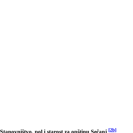
[2b]
Stanovništvo, pol i starost za opštinu Sečanj