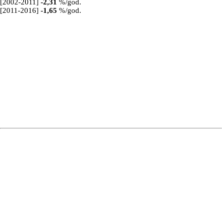
[2002-2011]
-2,31
%/god.
[2011-2016]
-1,65
%/god.