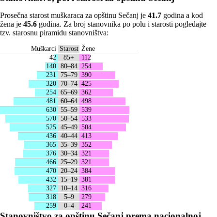
Prosečna starost muškaraca za opštinu Sečanj je
41.7
godina a kod
žena je
45.6
godina. Za broj stanovnika po polu i starosti pogledajte
tzv. starosnu piramidu stanovništva:
Muškarci
Starost
Žene
42
85+
112
140
80–84
254
231
75–79
390
320
70–74
425
254
65–69
362
481
60–64
498
630
55–59
539
570
50–54
533
525
45–49
504
436
40–44
413
365
35–39
352
376
30–34
321
466
25–29
321
470
20–24
384
432
15–19
381
327
10–14
316
318
5–9
279
259
0–4
241
Stanovništvo za opštinu Sečanj prema nacionalnoj