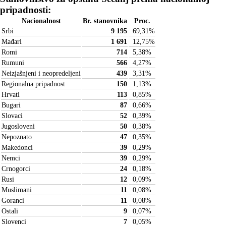
pripadnosti:
Nacionalnost
Br. stanovnika
Proc.
Srbi
9 195
69,31
%
Mađari
1 691
12,75
%
Romi
714
5,38
%
Rumuni
566
4,27
%
Neizjašnjeni i neopredeljeni
439
3,31
%
Regionalna pripadnost
150
1,13
%
Hrvati
113
0,85
%
Bugari
87
0,66
%
Slovaci
52
0,39
%
Jugosloveni
50
0,38
%
Nepoznato
47
0,35
%
Makedonci
39
0,29
%
Nemci
39
0,29
%
Crnogorci
24
0,18
%
Rusi
12
0,09
%
Muslimani
11
0,08
%
Goranci
11
0,08
%
Ostali
9
0,07
%
Slovenci
7
0,05
%