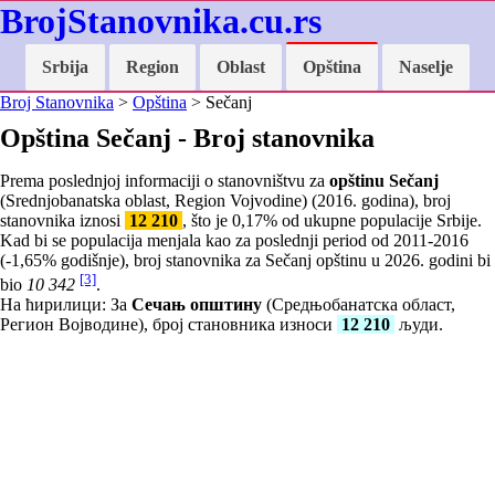
BrojStanovnika.cu.rs
Srbija
Region
Oblast
Opština
Naselje
Broj Stanovnika
>
Opština
> Sečanj
Opština Sečanj - Broj stanovnika
Prema poslednjoj informaciji o stanovništvu za
opštinu Sečanj
(Srednjobanatska oblast, Region Vojvodine) (2016. godina), broj
stanovnika iznosi
12 210
, što je
0,17
% od ukupne populacije Srbije.
Kad bi se populacija menjala kao za poslednji period od 2011-2016
(
-1,65
% godišnje), broj stanovnika za Sečanj opštinu u 2026. godini bi
[3]
bio
10 342
.
На ћирилици: За
Сечањ општину
(Средњобанатска област,
Регион Војводине), број становника износи
12 210
људи.