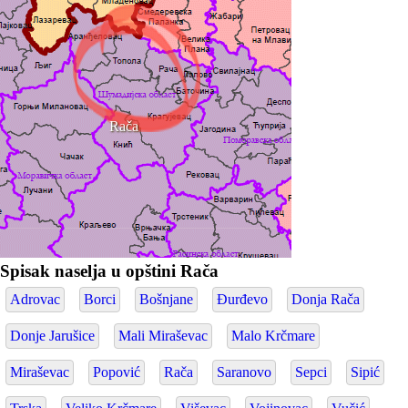
Rača
Spisak naselja u opštini Rača
Adrovac
Borci
Bošnjane
Đurđevo
Donja Rača
Donje Jarušice
Mali Miraševac
Malo Krčmare
Miraševac
Popović
Rača
Saranovo
Sepci
Sipić