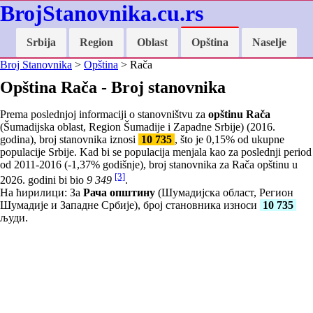
BrojStanovnika.cu.rs
Srbija
Region
Oblast
Opština
Naselje
Broj Stanovnika
>
Opština
> Rača
Opština Rača - Broj stanovnika
Prema poslednjoj informaciji o stanovništvu za
opštinu Rača
(Šumadijska oblast, Region Šumadije i Zapadne Srbije) (2016.
godina), broj stanovnika iznosi
10 735
, što je
0,15
% od ukupne
populacije Srbije. Kad bi se populacija menjala kao za poslednji period
od 2011-2016 (
-1,37
% godišnje), broj stanovnika za Rača opštinu u
[3]
2026. godini bi bio
9 349
.
На ћирилици: За
Рача општину
(Шумадијска област, Регион
Шумадије и Западне Србије), број становника износи
10 735
људи.