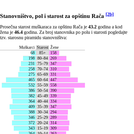
[2b]
Stanovništvo, pol i starost za opštinu Rača
Prosečna starost muškaraca za opštinu Rača je
43.2
godina a kod
žena je
46.4
godina. Za broj stanovnika po polu i starosti pogledajte
tzv. starosnu piramidu stanovništva:
Muškarci
Starost
Žene
68
85+
158
198
80–84
269
231
75–79
347
258
70–74
310
275
65–69
331
465
60–64
447
532
55–59
558
386
50–54
390
382
45–49
339
364
40–44
334
409
35–39
347
388
30–34
294
346
25–29
289
372
20–24
314
343
15–19
309
264
10–14
263