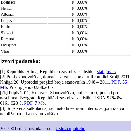
Bošnjaci
0
0,00
%
Nemci
0
0,00
%
Albanci
0
0,00
%
Bunjevci
0
0,00
%
Rusini
0
0,00
%
Slovaci
0
0,00
%
Rumuni
0
0,00
%
Ukrajinci
0
0,00
%
Vlasi
0
0,00
%
Izvori podataka:
[1] Republika Srbija, Republički zavod za statistiku,
stat.gov.rs
[2] Popis stanovništva, domaćinstava i stanova u Republici Srbiji 2011,
Knjiga 20: Uporedni pregled broja stanovnika 1948 – 2011.
PDF,
56
Mb
, Pristupljeno 02.08.2017.
[2b] Popis 2011, Knjiga 2. Stanovništvo, pol i starost, podaci po
naseljima. Beograd: Republički zavod za statistiku. ISBN 978-86-
6161-028-8.
PDF, 7 Mb
.
[3] Sopstvena kalkulacija, računato linearnom interpolacijom iz dva
najbliža podatka o stanovništvu.
2017 © brojstanovnika.cu.rs |
Uslovi upotrebe