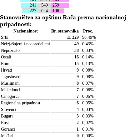
241
5–9
259
227
0–4
196
Stanovništvo za opštinu Rača prema nacionalnoj
pripadnosti:
Nacionalnost
Br. stanovnika
Proc.
Srbi
11 329
98,49
%
Neizjašnjeni i neopredeljeni
49
0,43
%
Nepoznato
38
0,33
%
Ostali
16
0,14
%
Romi
15
0,13
%
Hrvati
9
0,08
%
Jugosloveni
9
0,08
%
Muslimani
8
0,07
%
Makedonci
7
0,06
%
Crnogorci
7
0,06
%
Regionalna pripadnost
6
0,05
%
Slovenci
4
0,03
%
Bugari
3
0,03
%
Rusi
2
0,02
%
Goranci
1
0,01
%
Mađari
0
0,00
%