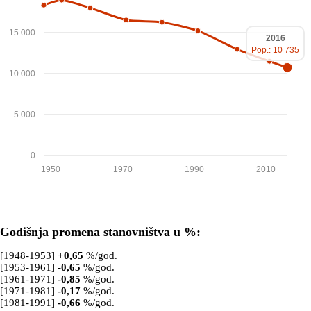
15 000
2016
Pop.: 10 735
10 000
5 000
0
1950
1970
1990
2010
Godišnja promena stanovništva u %:
[1948-1953]
+
0,65
%/god.
[1953-1961]
-0,65
%/god.
[1961-1971]
-0,85
%/god.
[1971-1981]
-0,17
%/god.
[1981-1991]
-0,66
%/god.