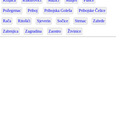
Krnjača
Kukurovići
Mažići
Miliješ
Plašće
Požegrmac
Priboj
Pribojska Goleša
Pribojske Čelice
Rača
Ritošići
Sjeverin
Sočice
Strmac
Zabrđe
Zabrnjica
Zagradina
Zaostro
Živinice