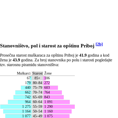
[2b]
Stanovništvo, pol i starost za opštinu Priboj
Prosečna starost muškaraca za opštinu Priboj je
41.9
godina a kod
žena je
43.9
godina. Za broj stanovnika po polu i starosti pogledajte
tzv. starosnu piramidu stanovništva:
Muškarci
Starost
Žene
67
85+
106
179
80–84
272
440
75–79
603
662
70–74
764
742
65–69
843
964
60–64
1 091
1 275
55–59
1 290
1 164
50–54
1 160
1 077
45–49
1 075