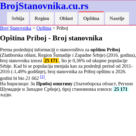
BrojStanovnika.cu.rs
Srbija
Region
Oblast
Opština
Naselje
Broj Stanovnika
>
Opština
> Priboj
Opština Priboj - Broj stanovnika
Prema poslednjoj informaciji o stanovništvu za
opštinu Priboj
(Zlatiborska oblast, Region Šumadije i Zapadne Srbije) (2016. godina),
broj stanovnika iznosi
25 171
, što je
0,36
% od ukupne populacije
Srbije. Kad bi se populacija menjala kao za poslednji period od 2011-
2016 (
-1,49
% godišnje), broj stanovnika za Priboj opštinu u 2026.
[3]
godini bi bio
21 662
.
На ћирилици: За
Прибој општину
(Златиборска област, Регион
Шумадије и Западне Србије), број становника износи
25 171
људи.