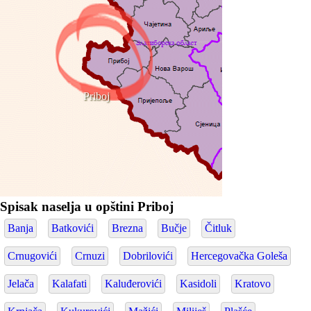
Priboj
Spisak naselja u opštini Priboj
Banja
Batkovići
Brezna
Bučje
Čitluk
Crnugovići
Crnuzi
Dobrilovići
Hercegovačka Goleša
Jelača
Kalafati
Kaluđerovići
Kasidoli
Kratovo