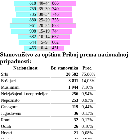
818
40–44
886
759
35–39
740
735
30–34
746
880
25–29
755
961
20–24
878
908
15–19
744
682
10–14
657
644
5–9
662
453
0–4
451
Stanovništvo za opštinu Priboj prema nacionalnoj
pripadnosti:
Nacionalnost
Br. stanovnika
Proc.
Srbi
20 582
75,86
%
Bošnjaci
3 811
14,05
%
Muslimani
1 944
7,16
%
Neizjašnjeni i neopredeljeni
256
0,94
%
Nepoznato
253
0,93
%
Crnogorci
119
0,44
%
Jugosloveni
36
0,13
%
Romi
32
0,12
%
Ostali
26
0,10
%
Hrvati
21
0,08
%