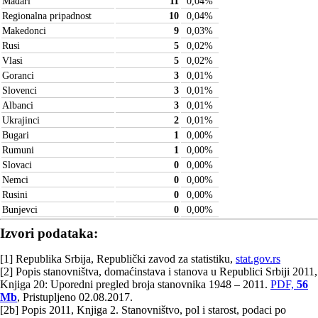
Mađari
11
0,04
%
Regionalna pripadnost
10
0,04
%
Makedonci
9
0,03
%
Rusi
5
0,02
%
Vlasi
5
0,02
%
Goranci
3
0,01
%
Slovenci
3
0,01
%
Albanci
3
0,01
%
Ukrajinci
2
0,01
%
Bugari
1
0,00
%
Rumuni
1
0,00
%
Slovaci
0
0,00
%
Nemci
0
0,00
%
Rusini
0
0,00
%
Bunjevci
0
0,00
%
Izvori podataka:
[1] Republika Srbija, Republički zavod za statistiku,
stat.gov.rs
[2] Popis stanovništva, domaćinstava i stanova u Republici Srbiji 2011,
Knjiga 20: Uporedni pregled broja stanovnika 1948 – 2011.
PDF,
56
Mb
, Pristupljeno 02.08.2017.
[2b] Popis 2011, Knjiga 2. Stanovništvo, pol i starost, podaci po