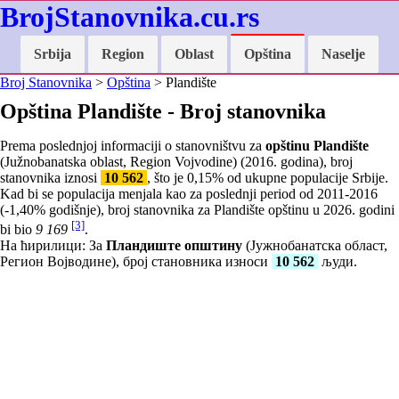
BrojStanovnika.cu.rs
Srbija
Region
Oblast
Opština
Naselje
Broj Stanovnika
>
Opština
> Plandište
Opština Plandište - Broj stanovnika
Prema poslednjoj informaciji o stanovništvu za
opštinu Plandište
(Južnobanatska oblast, Region Vojvodine) (2016. godina), broj
stanovnika iznosi
10 562
, što je
0,15
% od ukupne populacije Srbije.
Kad bi se populacija menjala kao za poslednji period od 2011-2016
(
-1,40
% godišnje), broj stanovnika za Plandište opštinu u 2026. godini
[3]
bi bio
9 169
.
На ћирилици: За
Пландиште општину
(Јужнобанатска област,
Регион Војводине), број становника износи
10 562
људи.