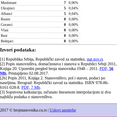
Muslimani
7
0,06
%
Ukrajinci
5
0,04
%
Albanci
5
0,04
%
Rusini
0
0,00
%
Goranci
0
0,00
%
Vlasi
0
0,00
%
Rusi
0
0,00
%
Bošnjaci
0
0,00
%
Izvori podataka:
[1] Republika Srbija, Republički zavod za statistiku,
stat.gov.rs
[2] Popis stanovništva, domaćinstava i stanova u Republici Srbiji 2011,
Knjiga 20: Uporedni pregled broja stanovnika 1948 – 2011.
PDF,
56
Mb
, Pristupljeno 02.08.2017.
[2b] Popis 2011, Knjiga 2. Stanovništvo, pol i starost, podaci po
naseljima. Beograd: Republički zavod za statistiku. ISBN 978-86-
6161-028-8.
PDF, 7 Mb
.
[3] Sopstvena kalkulacija, računato linearnom interpolacijom iz dva
najbliža podatka o stanovništvu.
2017 © brojstanovnika.cu.rs |
Uslovi upotrebe