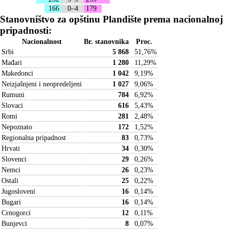
166
0–4
179
Stanovništvo za opštinu Plandište prema nacionalnoj
pripadnosti:
Nacionalnost
Br. stanovnika
Proc.
Srbi
5 868
51,76
%
Mađari
1 280
11,29
%
Makedonci
1 042
9,19
%
Neizjašnjeni i neopredeljeni
1 027
9,06
%
Rumuni
784
6,92
%
Slovaci
616
5,43
%
Romi
281
2,48
%
Nepoznato
172
1,52
%
Regionalna pripadnost
83
0,73
%
Hrvati
34
0,30
%
Slovenci
29
0,26
%
Nemci
26
0,23
%
Ostali
25
0,22
%
Jugosloveni
16
0,14
%
Bugari
16
0,14
%
Crnogorci
12
0,11
%
Bunjevci
8
0,07
%