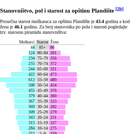
[2b]
Stanovništvo, pol i starost za opštinu Plandište
Prosečna starost muškaraca za opštinu Plandište je
43.4
godina a kod
žena je
46.1
godina. Za broj stanovnika po polu i starosti pogledajte
tzv. starosnu piramidu stanovništva:
Muškarci
Starost
Žene
44
85+
86
124
80–84
201
234
75–79
356
255
70–74
372
244
65–69
321
422
60–64
473
612
55–59
480
508
50–54
454
455
45–49
376
379
40–44
360
367
35–39
323
369
30–34
282
309
25–29
279
343
20–24
251
315
15–19
327
284
10–14
275
252
5–9
259