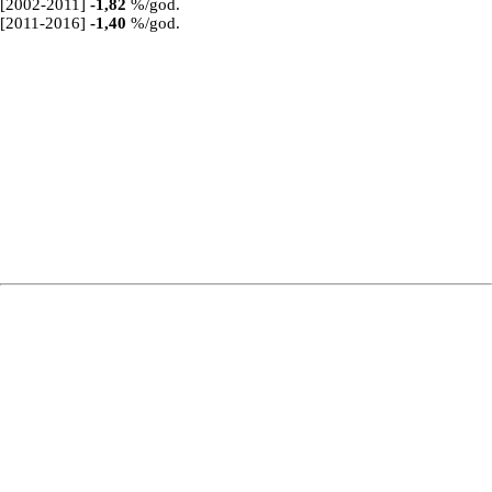
[2002-2011]
-1,82
%/god.
[2011-2016]
-1,40
%/god.