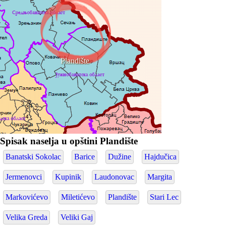
Plandište
Spisak naselja u opštini Plandište
Banatski Sokolac
Barice
Dužine
Hajdučica
Jermenovci
Kupinik
Laudonovac
Margita
Markovićevo
Miletićevo
Plandište
Stari Lec
Velika Greda
Veliki Gaj