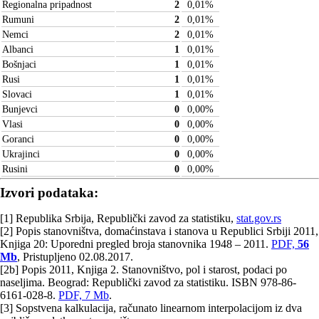
Regionalna pripadnost
2
0,01
%
Rumuni
2
0,01
%
Nemci
2
0,01
%
Albanci
1
0,01
%
Bošnjaci
1
0,01
%
Rusi
1
0,01
%
Slovaci
1
0,01
%
Bunjevci
0
0,00
%
Vlasi
0
0,00
%
Goranci
0
0,00
%
Ukrajinci
0
0,00
%
Rusini
0
0,00
%
Izvori podataka:
[1] Republika Srbija, Republički zavod za statistiku,
stat.gov.rs
[2] Popis stanovništva, domaćinstava i stanova u Republici Srbiji 2011,
Knjiga 20: Uporedni pregled broja stanovnika 1948 – 2011.
PDF,
56
Mb
, Pristupljeno 02.08.2017.
[2b] Popis 2011, Knjiga 2. Stanovništvo, pol i starost, podaci po
naseljima. Beograd: Republički zavod za statistiku. ISBN 978-86-
6161-028-8.
PDF, 7 Mb
.
[3] Sopstvena kalkulacija, računato linearnom interpolacijom iz dva