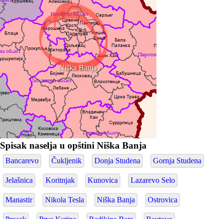
Niška Banja
Spisak naselja u opštini Niška Banja
Bancarevo
Čukljenik
Donja Studena
Gornja Studena
Jelašnica
Koritnjak
Kunovica
Lazarevo Selo
Manastir
Nikola Tesla
Niška Banja
Ostrovica