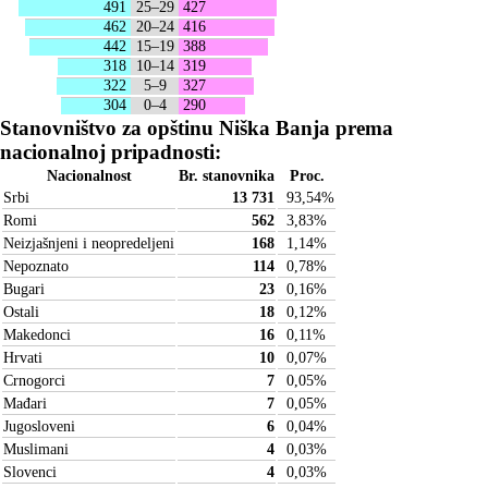
491
25–29
427
462
20–24
416
442
15–19
388
318
10–14
319
322
5–9
327
304
0–4
290
Stanovništvo za opštinu Niška Banja prema
nacionalnoj pripadnosti:
Nacionalnost
Br. stanovnika
Proc.
Srbi
13 731
93,54
%
Romi
562
3,83
%
Neizjašnjeni i neopredeljeni
168
1,14
%
Nepoznato
114
0,78
%
Bugari
23
0,16
%
Ostali
18
0,12
%
Makedonci
16
0,11
%
Hrvati
10
0,07
%
Crnogorci
7
0,05
%
Mađari
7
0,05
%
Jugosloveni
6
0,04
%
Muslimani
4
0,03
%
Slovenci
4
0,03
%