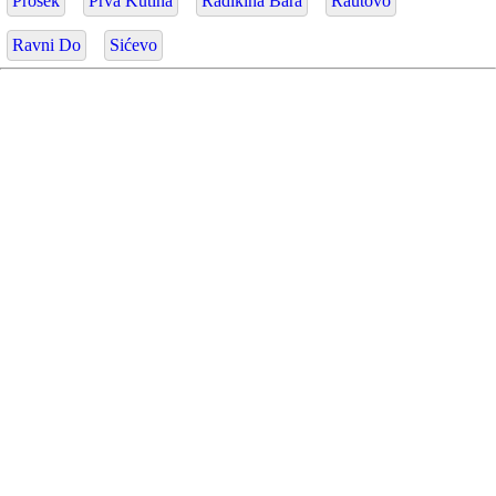
Prosek
Prva Kutina
Radikina Bara
Rautovo
Ravni Do
Sićevo