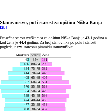
Stanovništvo, pol i starost za opštinu Niška Banja
[2b]
Prosečna starost muškaraca za opštinu Niška Banja je
43.1
godina a
kod žena je
44.4
godina. Za broj stanovnika po polu i starosti
pogledajte tzv. starosnu piramidu stanovništva:
Muškarci
Starost
Žene
63
85+
131
186
80–84
209
334
75–79
382
414
70–74
448
408
65–69
405
557
60–64
531
570
55–59
568
554
50–54
479
539
45–49
536
474
40–44
486
477
35–39
458
498
30–34
467