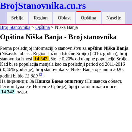
BrojStanovnika.cu.rs
Srbija
Region
Oblast
Opština
Naselje
Broj Stanovnika
>
Opština
> Niška Banja
Opština Niška Banja - Broj stanovnika
Prema poslednjoj informaciji o stanovništvu za
opštinu Niška Banja
(Nišavska oblast, Region Južne i Istočne Srbije) (2016. godina), broj
stanovnika iznosi
14 342
, što je
0,20
% od ukupne populacije Srbije.
Kad bi se populacija menjala kao za poslednji period od 2011-2016
(
-0,46
% godišnje), broj stanovnika za Niška Banja opštinu u 2026.
[3]
godini bi bio
13 689
.
На ћирилици: За
Нишка Бања општину
(Нишавска област,
Регион Јужне и Источне Србије), број становника износи
14 342
људи.