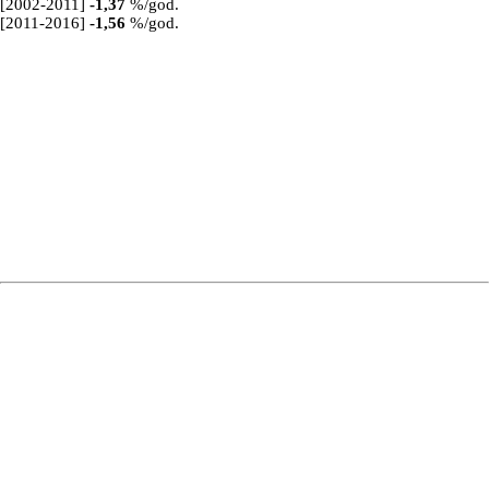
[2002-2011]
-1,37
%/god.
[2011-2016]
-1,56
%/god.