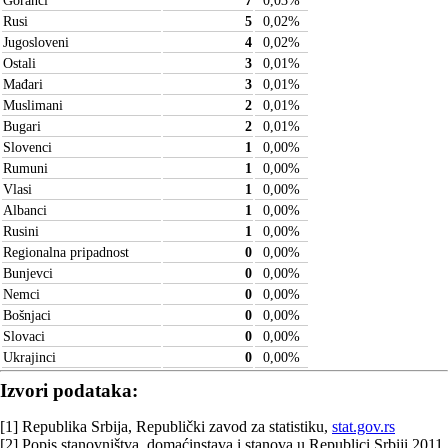
Goranci
7
0,03
%
Rusi
5
0,02
%
Jugosloveni
4
0,02
%
Ostali
3
0,01
%
Mađari
3
0,01
%
Muslimani
2
0,01
%
Bugari
2
0,01
%
Slovenci
1
0,00
%
Rumuni
1
0,00
%
Vlasi
1
0,00
%
Albanci
1
0,00
%
Rusini
1
0,00
%
Regionalna pripadnost
0
0,00
%
Bunjevci
0
0,00
%
Nemci
0
0,00
%
Bošnjaci
0
0,00
%
Slovaci
0
0,00
%
Ukrajinci
0
0,00
%
Izvori podataka:
[1] Republika Srbija, Republički zavod za statistiku,
stat.gov.rs
[2] Popis stanovništva, domaćinstava i stanova u Republici Srbiji 2011,