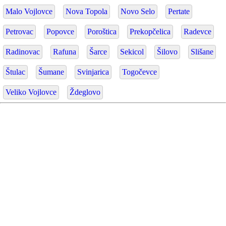
Malo Vojlovce
Nova Topola
Novo Selo
Pertate
Petrovac
Popovce
Poroštica
Prekopčelica
Radevce
Radinovac
Rafuna
Šarce
Sekicol
Šilovo
Slišane
Štulac
Šumane
Svinjarica
Togočevce
Veliko Vojlovce
Ždeglovo