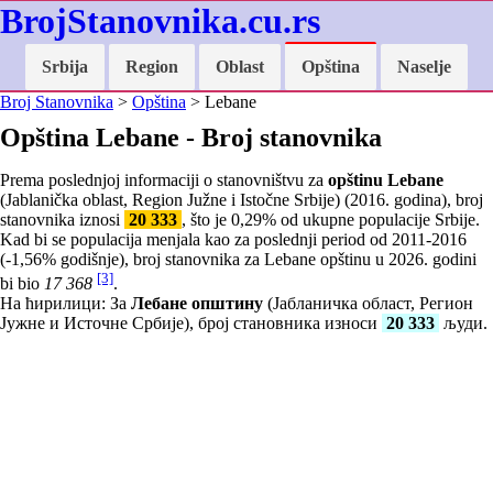
BrojStanovnika.cu.rs
Srbija
Region
Oblast
Opština
Naselje
Broj Stanovnika
>
Opština
> Lebane
Opština Lebane - Broj stanovnika
Prema poslednjoj informaciji o stanovništvu za
opštinu Lebane
(Jablanička oblast, Region Južne i Istočne Srbije) (2016. godina), broj
stanovnika iznosi
20 333
, što je
0,29
% od ukupne populacije Srbije.
Kad bi se populacija menjala kao za poslednji period od 2011-2016
(
-1,56
% godišnje), broj stanovnika za Lebane opštinu u 2026. godini
[3]
bi bio
17 368
.
На ћирилици: За
Лебане општину
(Јабланичка област, Регион
Јужне и Источне Србије), број становника износи
20 333
људи.