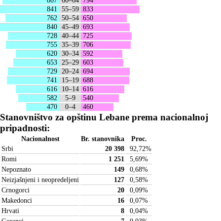
807
60–64
794
841
55–59
833
762
50–54
650
840
45–49
693
728
40–44
725
755
35–39
706
620
30–34
592
653
25–29
603
729
20–24
694
741
15–19
688
616
10–14
616
582
5–9
540
470
0–4
460
Stanovništvo za opštinu Lebane prema nacionalnoj
pripadnosti:
Nacionalnost
Br. stanovnika
Proc.
Srbi
20 398
92,72
%
Romi
1 251
5,69
%
Nepoznato
149
0,68
%
Neizjašnjeni i neopredeljeni
127
0,58
%
Crnogorci
20
0,09
%
Makedonci
16
0,07
%
Hrvati
8
0,04
%