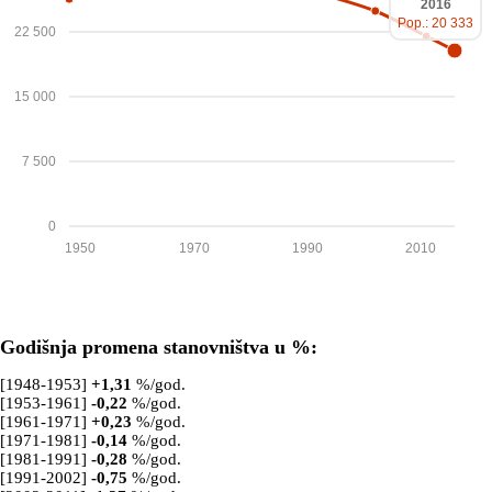
2016
Pop.: 20 333
22 500
15 000
7 500
0
1950
1970
1990
2010
Godišnja promena stanovništva u %:
[1948-1953]
+
1,31
%/god.
[1953-1961]
-0,22
%/god.
[1961-1971]
+
0,23
%/god.
[1971-1981]
-0,14
%/god.
[1981-1991]
-0,28
%/god.
[1991-2002]
-0,75
%/god.