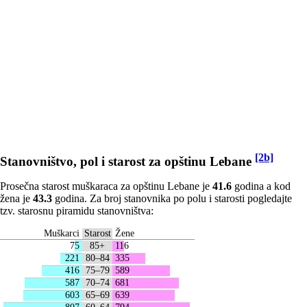
[2b]
Stanovništvo, pol i starost za opštinu Lebane
Prosečna starost muškaraca za opštinu Lebane je
41.6
godina a kod
žena je
43.3
godina. Za broj stanovnika po polu i starosti pogledajte
tzv. starosnu piramidu stanovništva:
Muškarci
Starost
Žene
75
85+
116
221
80–84
335
416
75–79
589
587
70–74
681
603
65–69
639