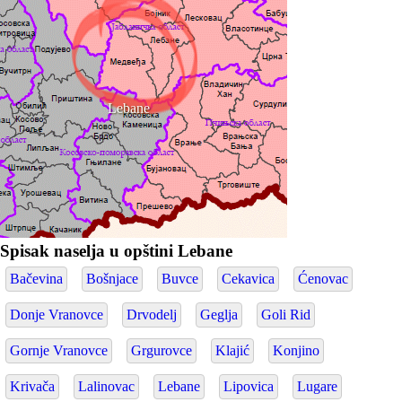
Lebane
Spisak naselja u opštini Lebane
Bačevina
Bošnjace
Buvce
Cekavica
Ćenovac
Donje Vranovce
Drvodelj
Geglja
Goli Rid
Gornje Vranovce
Grgurovce
Klajić
Konjino
Krivača
Lalinovac
Lebane
Lipovica
Lugare