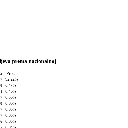
ljeva prema nacionalnoj
ka
Proc.
07
92,22
%
50
6,47
%
61
0,46
%
47
0,36
%
8
0,06
%
7
0,05
%
7
0,05
%
6
0,05
%
5
0,04
%