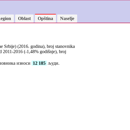
egion
Oblast
Opština
Naselje
 Srbije) (2016. godina), broj stanovnika
od 2011-2016 (
-1,48
% godišnje), broj
ановника износи
12 185
људи.