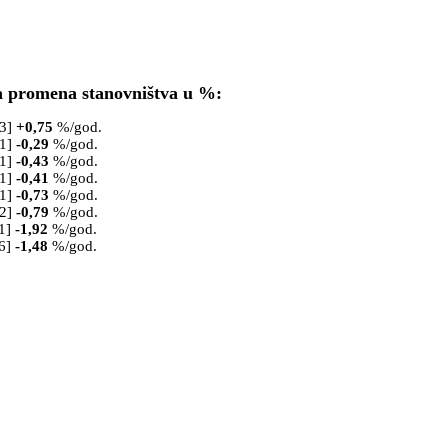
a promena stanovništva u %:
53]
+
0,75
%/god.
61]
-0,29
%/god.
71]
-0,43
%/god.
81]
-0,41
%/god.
91]
-0,73
%/god.
02]
-0,79
%/god.
1]
-1,92
%/god.
6]
-1,48
%/god.