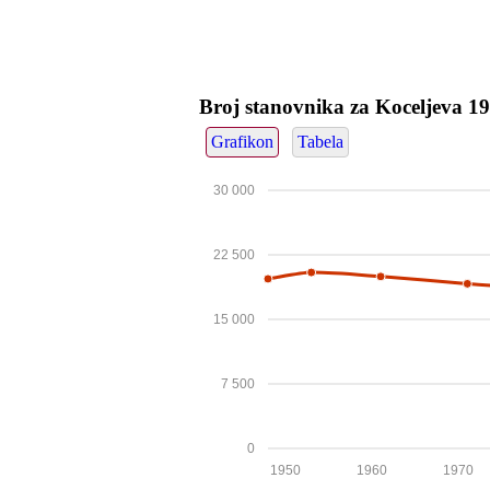
Broj stanovnika za Koceljeva 
Grafikon
Tabela
30 000
22 500
15 000
7 500
0
1950
1960
1970