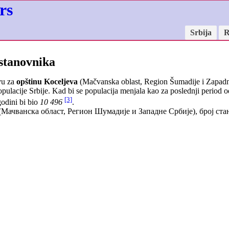
rs
Srbija
R
 stanovnika
vu za
opštinu Koceljeva
(Mačvanska oblast, Region Šumadije i Zapadne
ulacije Srbije. Kad bi se populacija menjala kao za poslednji period 
[3]
godini bi bio
10 496
.
(Мачванска област, Регион Шумадије и Западне Србије), број ст