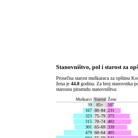
Stanovništvo, pol i starost za o
Prosečna starost muškaraca za opštinu Ko
žena je
44.8
godina. Za broj stanovnika po 
starosnu piramidu stanovništva:
Muškarci
Starost
Žene
39
85+
107
167
80–84
231
323
75–79
375
315
70–74
402
301
65–69
339
479
60–64
405