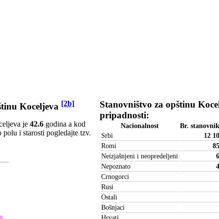
[2b]
Stanovništvo za opštinu Koce
pštinu Koceljeva
pripadnosti:
celjeva je
42.6
godina a kod
Nacionalnost
Br. stanovni
polu i starosti pogledajte tzv.
Srbi
12 1
Romi
8
Neizjašnjeni i neopredeljeni
Nepoznato
Crnogorci
Rusi
Ostali
Bošnjaci
Hrvati