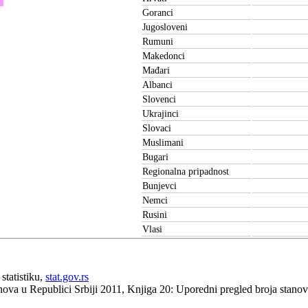
Goranci
Jugosloveni
Rumuni
Makedonci
Mađari
Albanci
Slovenci
Ukrajinci
Slovaci
Muslimani
Bugari
Regionalna pripadnost
Bunjevci
Nemci
Rusini
Vlasi
statistiku,
stat.gov.rs
anova u Republici Srbiji 2011, Knjiga 20: Uporedni pregled broja stan