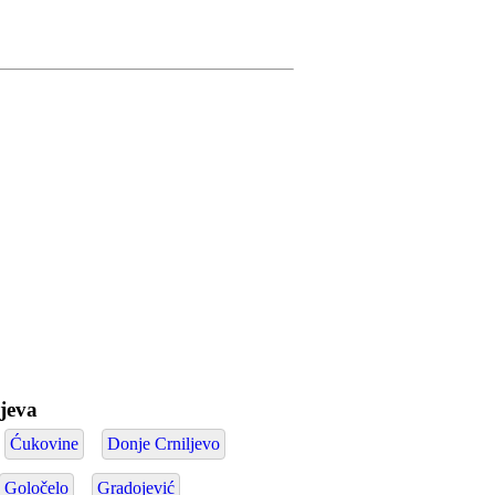
ljeva
Ćukovine
Donje Crniljevo
Goločelo
Gradojević