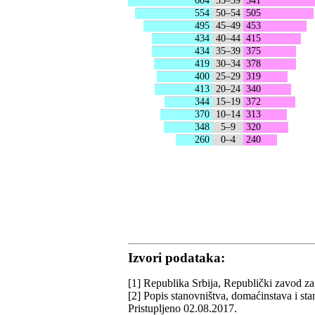
604
55–59
541
554
50–54
505
495
45–49
453
434
40–44
415
434
35–39
375
419
30–34
378
400
25–29
319
413
20–24
340
344
15–19
372
370
10–14
313
348
5–9
320
260
0–4
240
Izvori podataka:
[1] Republika Srbija, Republički zavod za 
[2] Popis stanovništva, domaćinstava i st
Pristupljeno 02.08.2017.