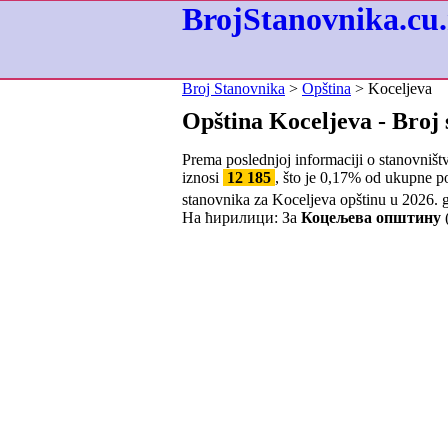
BrojStanovnika.cu.
Broj Stanovnika
>
Opština
> Koceljeva
Opština Koceljeva - Broj
Prema poslednjoj informaciji o stanovništ
iznosi
12 185
, što je
0,17
% od ukupne pop
stanovnika za Koceljeva opštinu u 2026. 
На ћирилици: За
Коцељева општину