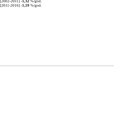
[2002-2011]
-1,32
%/god.
[2011-2016]
-1,19
%/god.