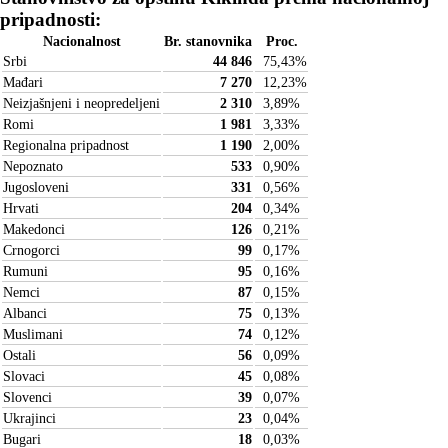
pripadnosti:
Nacionalnost
Br. stanovnika
Proc.
Srbi
44 846
75,43
%
Mađari
7 270
12,23
%
Neizjašnjeni i neopredeljeni
2 310
3,89
%
Romi
1 981
3,33
%
Regionalna pripadnost
1 190
2,00
%
Nepoznato
533
0,90
%
Jugosloveni
331
0,56
%
Hrvati
204
0,34
%
Makedonci
126
0,21
%
Crnogorci
99
0,17
%
Rumuni
95
0,16
%
Nemci
87
0,15
%
Albanci
75
0,13
%
Muslimani
74
0,12
%
Ostali
56
0,09
%
Slovaci
45
0,08
%
Slovenci
39
0,07
%
Ukrajinci
23
0,04
%
Bugari
18
0,03
%