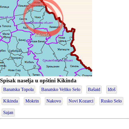
Kikinda
Spisak naselja u opštini Kikinda
Banatska Topola
Banatsko Veliko Selo
Bašaid
Iđoš
Kikinda
Mokrin
Nakovo
Novi Kozarci
Rusko Selo
Sajan