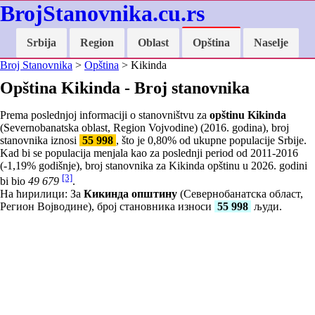
BrojStanovnika.cu.rs
Srbija
Region
Oblast
Opština
Naselje
Broj Stanovnika
>
Opština
> Kikinda
Opština Kikinda - Broj stanovnika
Prema poslednjoj informaciji o stanovništvu za
opštinu Kikinda
(Severnobanatska oblast, Region Vojvodine) (2016. godina), broj
stanovnika iznosi
55 998
, što je
0,80
% od ukupne populacije Srbije.
Kad bi se populacija menjala kao za poslednji period od 2011-2016
(
-1,19
% godišnje), broj stanovnika za Kikinda opštinu u 2026. godini
[3]
bi bio
49 679
.
На ћирилици: За
Кикинда општину
(Севернобанатска област,
Регион Војводине), број становника износи
55 998
људи.