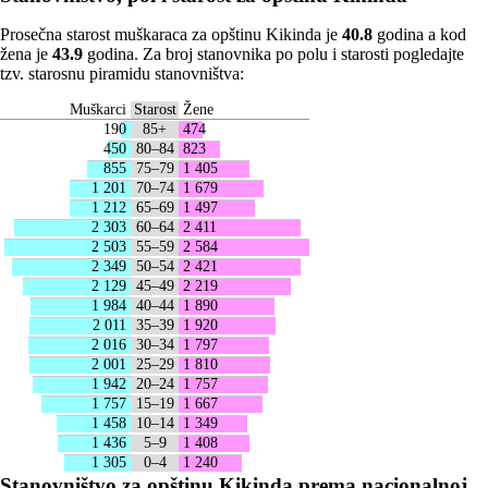
Prosečna starost muškaraca za opštinu Kikinda je
40.8
godina a kod
žena je
43.9
godina. Za broj stanovnika po polu i starosti pogledajte
tzv. starosnu piramidu stanovništva:
Muškarci
Starost
Žene
190
85+
474
450
80–84
823
855
75–79
1 405
1 201
70–74
1 679
1 212
65–69
1 497
2 303
60–64
2 411
2 503
55–59
2 584
2 349
50–54
2 421
2 129
45–49
2 219
1 984
40–44
1 890
2 011
35–39
1 920
2 016
30–34
1 797
2 001
25–29
1 810
1 942
20–24
1 757
1 757
15–19
1 667
1 458
10–14
1 349
1 436
5–9
1 408
1 305
0–4
1 240
Stanovništvo za opštinu Kikinda prema nacionalnoj