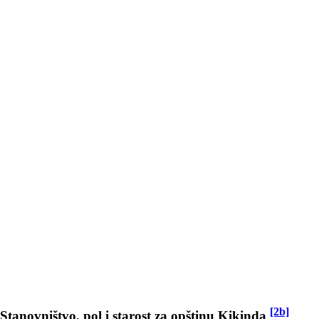
[2b]
Stanovništvo, pol i starost za opštinu Kikinda