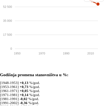
52 500
35 000
17 500
0
1950
1970
1990
2010
Godišnja promena stanovništva u %:
[1948-1953]
+
0,13
%/god.
[1953-1961]
+
0,73
%/god.
[1961-1971]
+
0,05
%/god.
[1971-1981]
+
0,14
%/god.
[1981-1991]
-0,02
%/god.
[1991-2002]
-0,36
%/god.