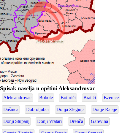
Aleksandrovac
Spisak naselja u opštini Aleksandrovac
Aleksandrovac
Bobote
Boturići
Bratići
Bzenice
Dašnica
Dobroljubci
Donja Zleginja
Donje Rataje
Donji Stupanj
Donji Vratari
Drenča
Garevina