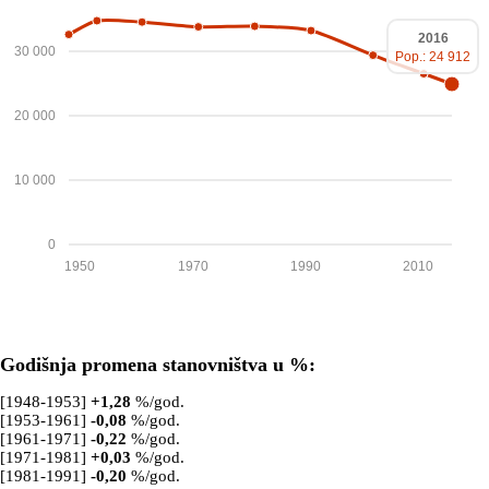
2016
30 000
Pop.: 24 912
20 000
10 000
0
1950
1970
1990
2010
Godišnja promena stanovništva u %:
[1948-1953]
+
1,28
%/god.
[1953-1961]
-0,08
%/god.
[1961-1971]
-0,22
%/god.
[1971-1981]
+
0,03
%/god.
[1981-1991]
-0,20
%/god.