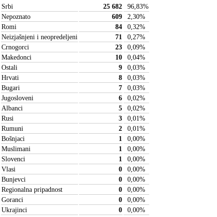
Srbi
25 682
96,83
%
Nepoznato
609
2,30
%
Romi
84
0,32
%
Neizjašnjeni i neopredeljeni
71
0,27
%
Crnogorci
23
0,09
%
Makedonci
10
0,04
%
Ostali
9
0,03
%
Hrvati
8
0,03
%
Bugari
7
0,03
%
Jugosloveni
6
0,02
%
Albanci
5
0,02
%
Rusi
3
0,01
%
Rumuni
2
0,01
%
Bošnjaci
1
0,00
%
Muslimani
1
0,00
%
Slovenci
1
0,00
%
Vlasi
0
0,00
%
Bunjevci
0
0,00
%
Regionalna pripadnost
0
0,00
%
Goranci
0
0,00
%
Ukrajinci
0
0,00
%