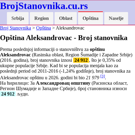
BrojStanovnika.cu.rs
Srbija
Region
Oblast
Opština
Naselje
Broj Stanovnika
>
Opština
> Aleksandrovac
Opština Aleksandrovac - Broj stanovnika
Prema poslednjoj informaciji o stanovništvu za
opštinu
Aleksandrovac
(Rasinska oblast, Region Šumadije i Zapadne Srbije)
(2016. godina), broj stanovnika iznosi
24 912
, što je
0,35
% od
ukupne populacije Srbije. Kad bi se populacija menjala kao za
poslednji period od 2011-2016 (
-1,24
% godišnje), broj stanovnika za
[3]
Aleksandrovac opštinu u 2026. godini bi bio
21 979
.
На ћирилици: За
Александровац општину
(Расинска област,
Регион Шумадије и Западне Србије), број становника износи
24 912
људи.