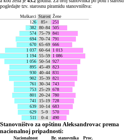
a kod žena je
45.2
godina. Za broj stanovnika po polu i starosti
pogledajte tzv. starosnu piramidu stanovništva:
Muškarci
Starost
Žene
126
85+
251
382
80–84
505
574
75–79
841
694
70–74
791
670
65–69
666
1 037
60–64
1 013
1 194
55–59
1 086
1 056
50–54
927
895
45–49
823
930
40–44
831
902
35–39
821
761
30–34
743
753
25–29
678
801
20–24
780
741
15–19
728
639
10–14
683
629
5–9
570
511
0–4
490
Stanovništvo za opštinu Aleksandrovac prema
nacionalnoj pripadnosti:
Nacionalnost
Br. stanovnika
Proc.