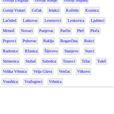
Gornja Zleginja
Gornje Rataje
Gornji Stupanj
Gornji Vratari
Grčak
Jelakci
Kožetin
Koznica
Laćisled
Latkovac
Lesenovci
Leskovica
Ljubinci
Mrmoš
Novaci
Panjevac
Parčin
Pleš
Ploča
Popovci
Puhovac
Raklja
Rogavčina
Rokci
Rudenice
Ržanica
Šljivovo
Stanjevo
Starci
Strmenica
Stubal
Subotica
Trnavci
Tržac
Tuleš
Velika Vrbnica
Velja Glava
Venčac
Vitkovo
Vranštica
Vražogrnci
Vrbnica