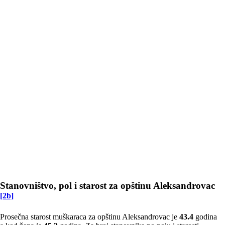
Stanovništvo, pol i starost za opštinu Aleksandrovac
[2b]
Prosečna starost muškaraca za opštinu Aleksandrovac je
43.4
godina