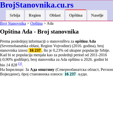
BrojStanovnika.cu.rs
Srbija
Region
Oblast
Opština
Naselje
Broj Stanovnika
>
Opština
> Ada
Opština Ada - Broj stanovnika
Prema poslednjoj informaciji o stanovništvu za
opštinu Ada
(Severnobanatska oblast, Region Vojvodine) (2016. godina), broj
stanovnika iznosi
16 237
, što je
0,23
% od ukupne populacije Srbije.
Kad bi se populacija menjala kao za poslednji period od 2011-2016
(
-0,90
% godišnje), broj stanovnika za Ada opštinu u 2026. godini bi
[3]
bio
14 828
.
На ћирилици: За
Ада општину
(Севернобанатска област, Регион
Војводине), број становника износи
16 237
људи.