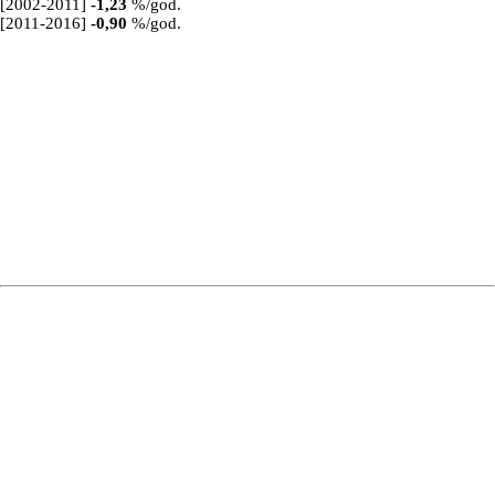
[2002-2011]
-1,23
%/god.
[2011-2016]
-0,90
%/god.