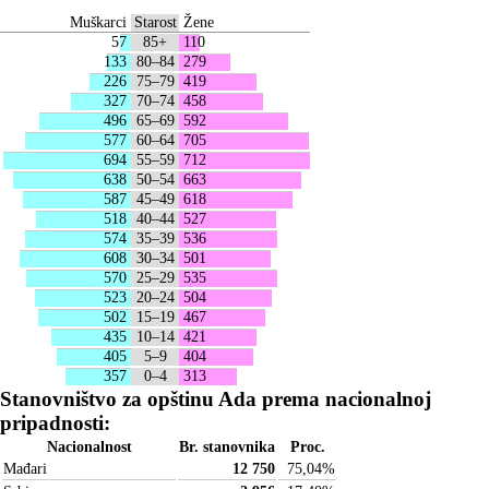
Muškarci
Starost
Žene
57
85+
110
133
80–84
279
226
75–79
419
327
70–74
458
496
65–69
592
577
60–64
705
694
55–59
712
638
50–54
663
587
45–49
618
518
40–44
527
574
35–39
536
608
30–34
501
570
25–29
535
523
20–24
504
502
15–19
467
435
10–14
421
405
5–9
404
357
0–4
313
Stanovništvo za opštinu Ada prema nacionalnoj
pripadnosti:
Nacionalnost
Br. stanovnika
Proc.
Mađari
12 750
75,04
%