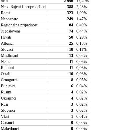
Srbi
2 956
17,40
%
Neizjašnjeni i neopredeljeni
388
2,28
%
Romi
323
1,90
%
Nepoznato
249
1,47
%
Regionalna pripadnost
84
0,49
%
Jugosloveni
74
0,44
%
Hrvati
50
0,29
%
Albanci
25
0,15
%
Slovaci
18
0,11
%
Muslimani
13
0,08
%
Nemci
11
0,06
%
Rumuni
11
0,06
%
Ostali
10
0,06
%
Crnogorci
8
0,05
%
Bunjevci
6
0,04
%
Rusini
4
0,02
%
Ukrajinci
4
0,02
%
Rusi
3
0,02
%
Slovenci
3
0,02
%
Vlasi
1
0,01
%
Goranci
0
0,00
%
Makedonci
0
0,00
%