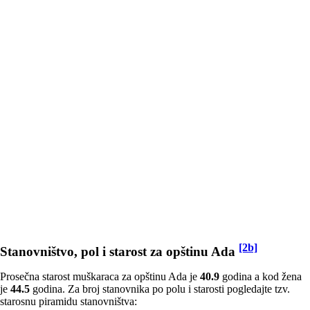
[2b]
Stanovništvo, pol i starost za opštinu Ada
Prosečna starost muškaraca za opštinu Ada je
40.9
godina a kod žena
je
44.5
godina. Za broj stanovnika po polu i starosti pogledajte tzv.
starosnu piramidu stanovništva: