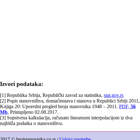
Izvori podataka:
[1] Republika Srbija, Republički zavod za statistiku,
stat.gov.rs
[2] Popis stanovništva, domaćinstava i stanova u Republici Srbiji 2011,
Knjiga 20: Uporedni pregled broja stanovnika 1948 – 2011.
PDF,
56
Mb
, Pristupljeno 02.08.2017.
[3] Sopstvena kalkulacija, računato linearnom interpolacijom iz dva
najbliža podatka o stanovništvu.
2017 © brojstanovnika.cu.rs |
Uslovi upotrebe