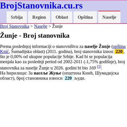
BrojStanovnika.cu.rs
Srbija
Region
Oblast
Opština
Naselje
Broj Stanovnika
>
Naselje
> Žunje
Žunje - Broj stanovnika
Prema poslednjoj informaciji o stanovništvu za
naselje Žunje
(
opština
Knić
, Šumadijska oblast) (2011. godina), broj stanovnika iznosi
220
,
što je
0,00
% od ukupne populacije Srbije. Kad bi se populacija
menjala kao za poslednji period od 2002-2011 (
-1,75
% godišnje), broj
[3]
stanovnika za naselje Žunje u 2026. godini bi bio
169
.
На ћирилици: За
насеље Жуње
(општина Кнић, Шумадијска
област), број становника износи
220
људи.