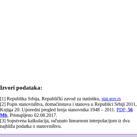
Izvori podataka:
[1] Republika Srbija, Republički zavod za statistiku,
stat.gov.rs
[2] Popis stanovništva, domaćinstava i stanova u Republici Srbiji 2011,
Knjiga 20: Uporedni pregled broja stanovnika 1948 – 2011.
PDF,
56
Mb
, Pristupljeno 02.08.2017.
[3] Sopstvena kalkulacija, računato linearnom interpolacijom iz dva
najbliža podatka o stanovništvu.