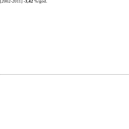
[2002-2011]
-3,42
%/god.