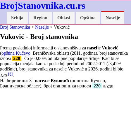
BrojStanovnika.cu.rs
Srbija
Region
Oblast
Opština
Naselje
Broj Stanovnika
>
Naselje
> Vuković
Vuković - Broj stanovnika
Prema poslednjoj informaciji o stanovništvu za
naselje Vuković
(
opština Kučevo
, Braničevska oblast) (2011. godina), broj stanovnika
iznosi
220
, što je
0,00
% od ukupne populacije Srbije. Kad bi se
populacija menjala kao za poslednji period od 2002-2011 (
-3,42
%
godišnje), broj stanovnika za naselje Vuković u 2026. godini bi bio
[3]
130
.
На ћирилици: За
насеље Вуковић
(општина Кучево,
Браничевска област), број становника износи
220
људи.