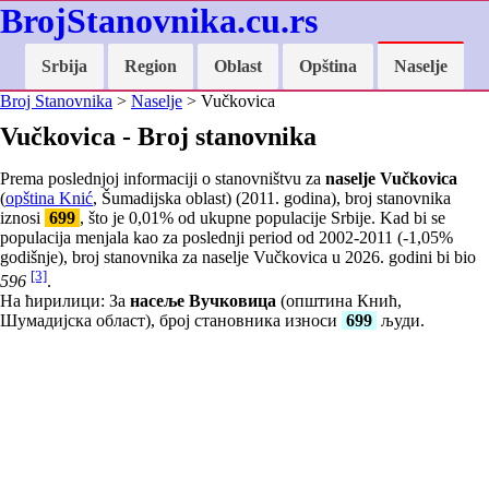
BrojStanovnika.cu.rs
Srbija
Region
Oblast
Opština
Naselje
Broj Stanovnika
>
Naselje
> Vučkovica
Vučkovica - Broj stanovnika
Prema poslednjoj informaciji o stanovništvu za
naselje Vučkovica
(
opština Knić
, Šumadijska oblast) (2011. godina), broj stanovnika
iznosi
699
, što je
0,01
% od ukupne populacije Srbije. Kad bi se
populacija menjala kao za poslednji period od 2002-2011 (
-1,05
%
godišnje), broj stanovnika za naselje Vučkovica u 2026. godini bi bio
[3]
596
.
На ћирилици: За
насеље Вучковица
(општина Кнић,
Шумадијска област), број становника износи
699
људи.