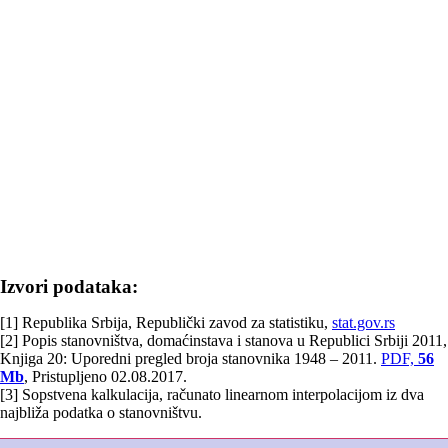
Izvori podataka:
[1] Republika Srbija, Republički zavod za statistiku,
stat.gov.rs
[2] Popis stanovništva, domaćinstava i stanova u Republici Srbiji 2011,
Knjiga 20: Uporedni pregled broja stanovnika 1948 – 2011.
PDF,
56
Mb
, Pristupljeno 02.08.2017.
[3] Sopstvena kalkulacija, računato linearnom interpolacijom iz dva
najbliža podatka o stanovništvu.