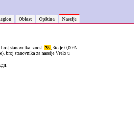
egion
Oblast
Opština
Naselje
, broj stanovnika iznosi
78
, što je
0,00
%
), broj stanovnika za naselje Vrelo u
ди.