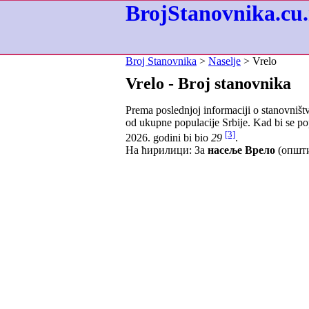
BrojStanovnika.cu.
Broj Stanovnika
>
Naselje
> Vrelo
Vrelo - Broj stanovnika
Prema poslednjoj informaciji o stanovništ
od ukupne populacije Srbije. Kad bi se po
[3]
2026. godini bi bio
29
.
На ћирилици: За
насеље Врело
(општи