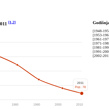
[1,2]
Godišnj
2011
[1948-19
[1953-19
[1961-19
[1971-19
[1981-19
[1991-20
[2002-201
2011
Pop.: 78
1980
1990
2000
2010