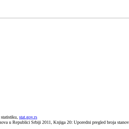
statistiku,
stat.gov.rs
anova u Republici Srbiji 2011, Knjiga 20: Uporedni pregled broja stan