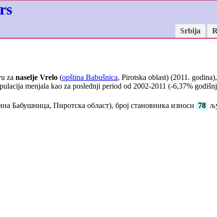
rs
Srbija
R
vu za
naselje Vrelo
(
opština Babušnica
, Pirotska oblast) (2011. godina)
pulacija menjala kao za poslednji period od 2002-2011 (
-6,37
% godišnje
на Бабушница, Пиротска област), број становника износи
78
љу