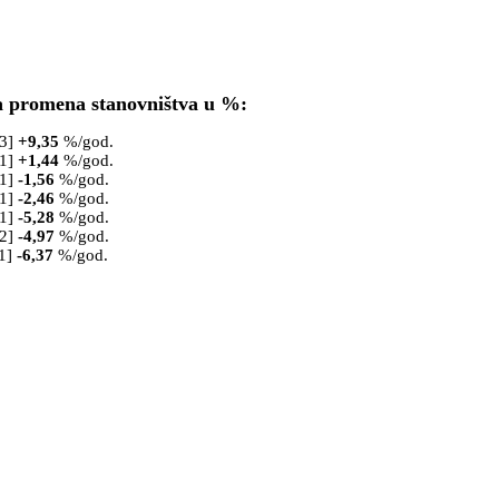
a promena stanovništva u %:
53]
+
9,35
%/god.
61]
+
1,44
%/god.
71]
-1,56
%/god.
81]
-2,46
%/god.
91]
-5,28
%/god.
02]
-4,97
%/god.
1]
-6,37
%/god.