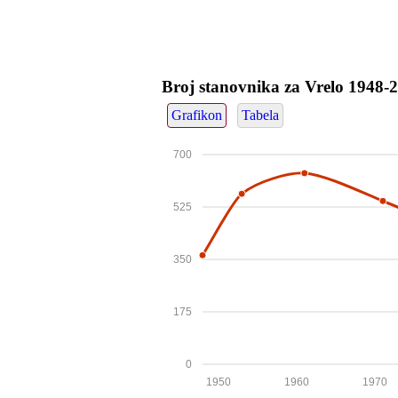
Broj stanovnika za Vrelo 1948-
Grafikon
Tabela
700
525
350
175
0
1950
1960
1970