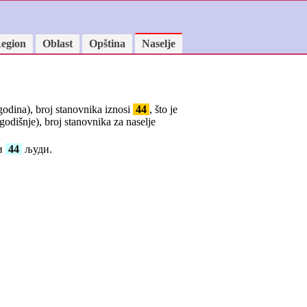
egion
Oblast
Opština
Naselje
 godina), broj stanovnika iznosi
44
, što je
godišnje), broj stanovnika za naselje
си
44
људи.