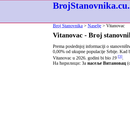
BrojStanovnika.cu.
Broj Stanovnika
>
Naselje
> Vitanovac
Vitanovac - Broj stanovni
Prema poslednjoj informaciji o stanovništ
0,00
% od ukupne populacije Srbije. Kad b
[3]
Vitanovac u 2026. godini bi bio
19
.
На ћирилици: За
насеље Витановац
(