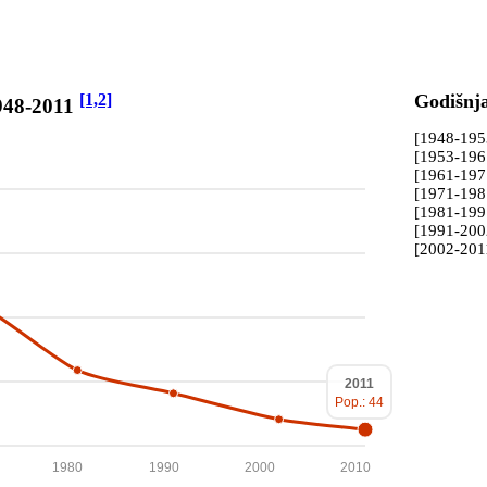
[1,2]
Godišnj
1948-2011
[1948-19
[1953-19
[1961-19
[1971-19
[1981-19
[1991-20
[2002-201
2011
Pop.: 44
1980
1990
2000
2010