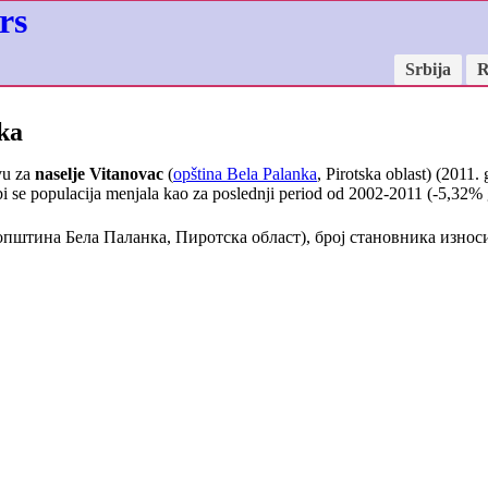
rs
Srbija
R
ka
vu za
naselje Vitanovac
(
opština Bela Palanka
, Pirotska oblast) (2011.
i se populacija menjala kao za poslednji period od 2002-2011 (
-5,32
% 
општина Бела Паланка, Пиротска област), број становника изно