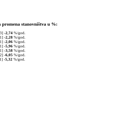
a promena stanovništva u %:
53]
-2,74
%/god.
61]
-2,28
%/god.
71]
-2,06
%/god.
81]
-5,96
%/god.
91]
-3,58
%/god.
02]
-6,05
%/god.
1]
-5,32
%/god.