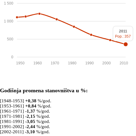
1 500
1 000
2011
Pop.: 357
500
0
1950
1960
1970
1980
1990
2000
2010
Godišnja promena stanovništva u %:
[1948-1953]
+
0,38
%/god.
[1953-1961]
+
0,84
%/god.
[1961-1971]
-1,37
%/god.
[1971-1981]
-2,15
%/god.
[1981-1991]
-3,05
%/god.
[1991-2002]
-2,44
%/god.
[2002-2011]
-3,10
%/god.