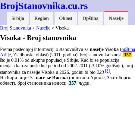
BrojStanovnika.cu.rs
Srbija
Region
Oblast
Opština
Naselje
Broj Stanovnika
>
Naselje
> Visoka
Visoka - Broj stanovnika
Prema poslednjoj informaciji o stanovništvu za
naselje Visoka
(
opština
Arilje
, Zlatiborska oblast) (2011. godina), broj stanovnika iznosi
357
,
što je
0,01
% od ukupne populacije Srbije. Kad bi se populacija
menjala kao za poslednji period od 2002-2011 (
-3,10
% godišnje), broj
[3]
stanovnika za naselje Visoka u 2026. godini bi bio
223
.
На ћирилици: За
насеље Висока
(општина Ариље, Златиборска
област), број становника износи
357
људи.