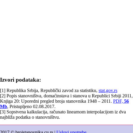
Izvori podataka:
[1] Republika Srbija, Republički zavod za statistiku,
stat.gov.rs
[2] Popis stanovništva, domaćinstava i stanova u Republici Srbiji 2011,
Knjiga 20: Uporedni pregled broja stanovnika 1948 – 2011.
PDF,
56
Mb
, Pristupljeno 02.08.2017.
[3] Sopstvena kalkulacija, računato linearnom interpolacijom iz dva
najbliža podatka o stanovništvu.
2017 © brojstanovnika.cu.rs |
Uslovi upotrebe