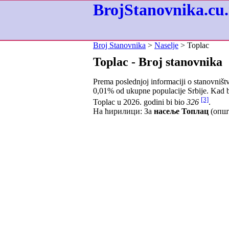
BrojStanovnika.cu.
Broj Stanovnika
>
Naselje
> Toplac
Toplac - Broj stanovnika
Prema poslednjoj informaciji o stanovništ
0,01
% od ukupne populacije Srbije. Kad b
[3]
Toplac u 2026. godini bi bio
326
.
На ћирилици: За
насеље Топлац
(општ