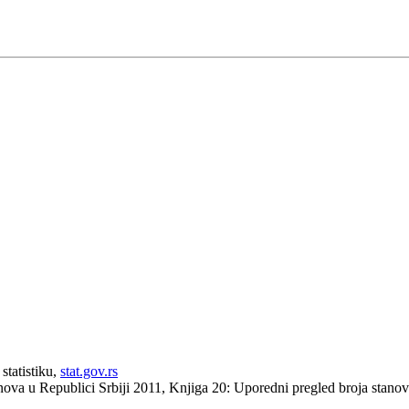
statistiku,
stat.gov.rs
anova u Republici Srbiji 2011, Knjiga 20: Uporedni pregled broja stan