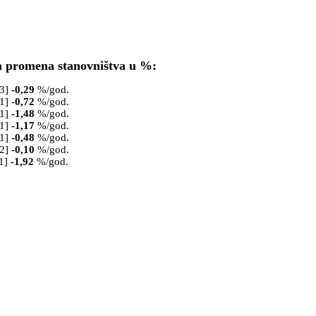
a promena stanovništva u %:
53]
-0,29
%/god.
61]
-0,72
%/god.
71]
-1,48
%/god.
81]
-1,17
%/god.
91]
-0,48
%/god.
02]
-0,10
%/god.
1]
-1,92
%/god.