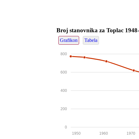
Broj stanovnika za Toplac 194
Grafikon
Tabela
800
600
400
200
0
1950
1960
1970