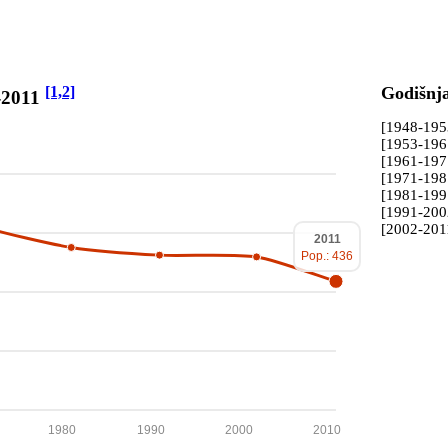
[1,2]
Godišnj
8-2011
[1948-19
[1953-19
[1961-19
[1971-19
[1981-19
[1991-20
[2002-201
2011
Pop.: 436
1980
1990
2000
2010