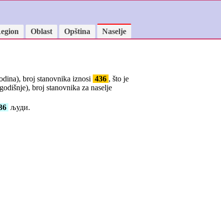
egion
Oblast
Opština
Naselje
godina), broj stanovnika iznosi
436
, što je
godišnje), broj stanovnika za naselje
36
људи.