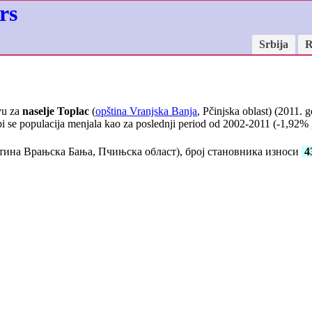
rs
Srbija
R
vu za
naselje Toplac
(
opština Vranjska Banja
, Pčinjska oblast) (2011. 
i se populacija menjala kao za poslednji period od 2002-2011 (
-1,92
% 
ина Врањска Бања, Пчињска област), број становника износи
4