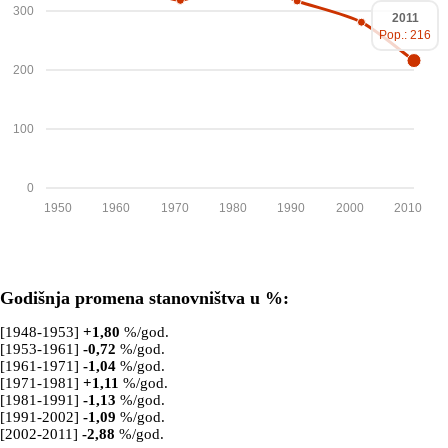
300
2011
Pop.: 216
200
100
0
1950
1960
1970
1980
1990
2000
2010
Godišnja promena stanovništva u %:
[1948-1953]
+
1,80
%/god.
[1953-1961]
-0,72
%/god.
[1961-1971]
-1,04
%/god.
[1971-1981]
+
1,11
%/god.
[1981-1991]
-1,13
%/god.
[1991-2002]
-1,09
%/god.
[2002-2011]
-2,88
%/god.