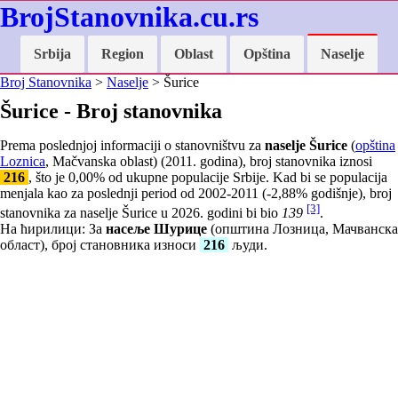
BrojStanovnika.cu.rs
Srbija
Region
Oblast
Opština
Naselje
Broj Stanovnika
>
Naselje
> Šurice
Šurice - Broj stanovnika
Prema poslednjoj informaciji o stanovništvu za
naselje Šurice
(
opština
Loznica
, Mačvanska oblast) (2011. godina), broj stanovnika iznosi
216
, što je
0,00
% od ukupne populacije Srbije. Kad bi se populacija
menjala kao za poslednji period od 2002-2011 (
-2,88
% godišnje), broj
[3]
stanovnika za naselje Šurice u 2026. godini bi bio
139
.
На ћирилици: За
насеље Шурице
(општина Лозница, Мачванска
област), број становника износи
216
људи.