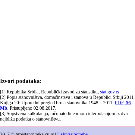
Izvori podataka:
[1] Republika Srbija, Republički zavod za statistiku,
stat.gov.rs
[2] Popis stanovništva, domaćinstava i stanova u Republici Srbiji 2011,
Knjiga 20: Uporedni pregled broja stanovnika 1948 – 2011.
PDF,
56
Mb
, Pristupljeno 02.08.2017.
[3] Sopstvena kalkulacija, računato linearnom interpolacijom iz dva
najbliža podatka o stanovništvu.
2017 © brojstanovnika.cu.rs |
Uslovi upotrebe