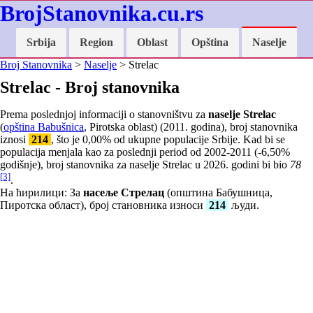
BrojStanovnika.cu.rs
Srbija
Region
Oblast
Opština
Naselje
Broj Stanovnika
>
Naselje
> Strelac
Strelac - Broj stanovnika
Prema poslednjoj informaciji o stanovništvu za
naselje Strelac
(
opština Babušnica
, Pirotska oblast) (2011. godina), broj stanovnika
iznosi
214
, što je
0,00
% od ukupne populacije Srbije. Kad bi se
populacija menjala kao za poslednji period od 2002-2011 (
-6,50
%
godišnje), broj stanovnika za naselje Strelac u 2026. godini bi bio
78
[3]
.
На ћирилици: За
насеље Стрелац
(општина Бабушница,
Пиротска област), број становника износи
214
људи.