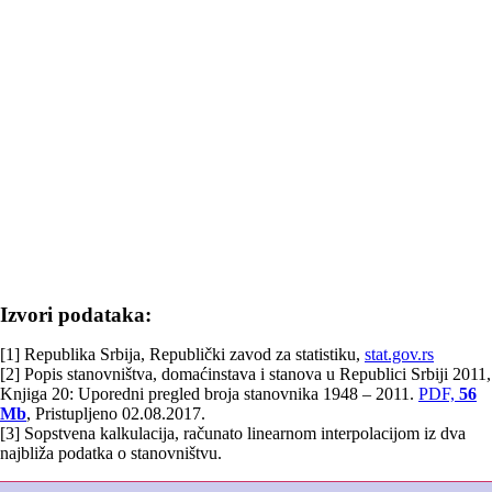
Izvori podataka:
[1] Republika Srbija, Republički zavod za statistiku,
stat.gov.rs
[2] Popis stanovništva, domaćinstava i stanova u Republici Srbiji 2011,
Knjiga 20: Uporedni pregled broja stanovnika 1948 – 2011.
PDF,
56
Mb
, Pristupljeno 02.08.2017.
[3] Sopstvena kalkulacija, računato linearnom interpolacijom iz dva
najbliža podatka o stanovništvu.