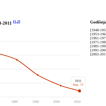
[1,2]
Godišnj
48-2011
[1948-19
[1953-19
[1961-19
[1971-19
[1981-19
[1991-20
[2002-201
2011
Pop.: 77
1980
1990
2000
2010