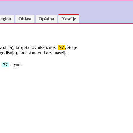
egion
Oblast
Opština
Naselje
 godina), broj stanovnika iznosi
77
, što je
godišnje), broj stanovnika za naselje
и
77
људи.