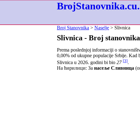
BrojStanovnika.cu.
Broj Stanovnika
>
Naselje
> Slivnica
Slivnica - Broj stanovnika
Prema poslednjoj informaciji o stanovništ
0,00
% od ukupne populacije Srbije. Kad b
[3]
Slivnica u 2026. godini bi bio
27
.
На ћирилици: За
насеље Сливница
(о