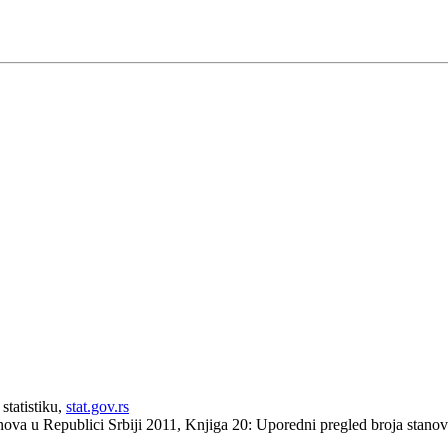
statistiku,
stat.gov.rs
anova u Republici Srbiji 2011, Knjiga 20: Uporedni pregled broja stan