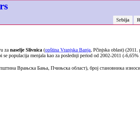
rs
Srbija
R
vu za
naselje Slivnica
(
opština Vranjska Banja
, Pčinjska oblast) (2011.
i se populacija menjala kao za poslednji period od 2002-2011 (
-6,65
% 
пштина Врањска Бања, Пчињска област), број становника износ