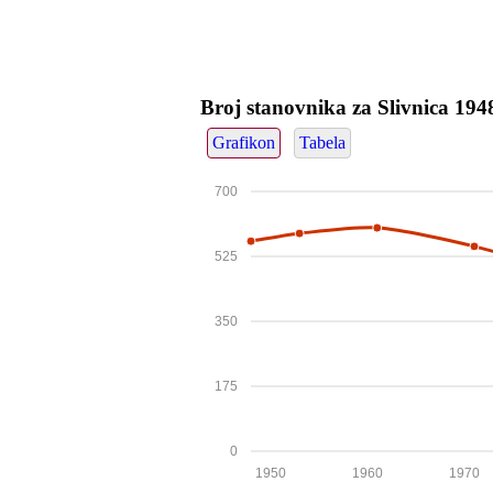
Broj stanovnika za Slivnica 19
Grafikon
Tabela
700
525
350
175
0
1950
1960
1970