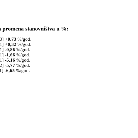
a promena stanovništva u %:
53]
+
0,73
%/god.
61]
+
0,32
%/god.
71]
-0,86
%/god.
81]
-1,66
%/god.
91]
-5,16
%/god.
02]
-5,77
%/god.
1]
-6,65
%/god.