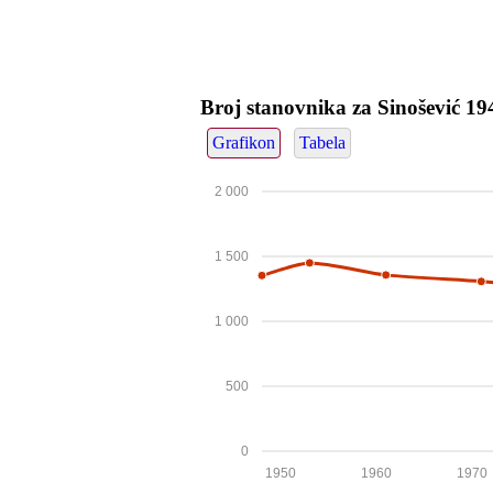
Broj stanovnika za Sinošević 1
Grafikon
Tabela
2 000
1 500
1 000
500
0
1950
1960
1970