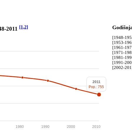
[1,2]
Godišnj
948-2011
[1948-19
[1953-19
[1961-19
[1971-19
[1981-19
[1991-20
[2002-201
2011
Pop.: 755
1980
1990
2000
2010