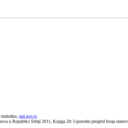
statistiku,
stat.gov.rs
anova u Republici Srbiji 2011, Knjiga 20: Uporedni pregled broja stan