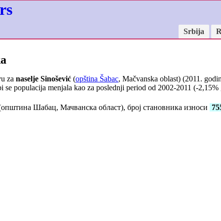
rs
Srbija
R
ka
vu za
naselje Sinošević
(
opština Šabac
, Mačvanska oblast) (2011. godin
i se populacija menjala kao za poslednji period od 2002-2011 (
-2,15
% 
(општина Шабац, Мачванска област), број становника износи
75