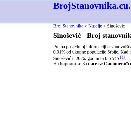
BrojStanovnika.cu.
Broj Stanovnika
>
Naselje
> Sinošević
Sinošević - Broj stanovni
Prema poslednjoj informaciji o stanovništ
0,01
% od ukupne populacije Srbije. Kad b
[3]
Sinošević u 2026. godini bi bio
545
.
На ћирилици: За
насеље Синошевић