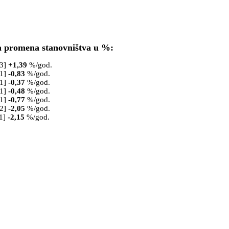
a promena stanovništva u %:
53]
+
1,39
%/god.
61]
-0,83
%/god.
71]
-0,37
%/god.
81]
-0,48
%/god.
91]
-0,77
%/god.
02]
-2,05
%/god.
1]
-2,15
%/god.