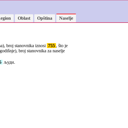
egion
Oblast
Opština
Naselje
a), broj stanovnika iznosi
755
, što je
godišnje), broj stanovnika za naselje
5
људи.