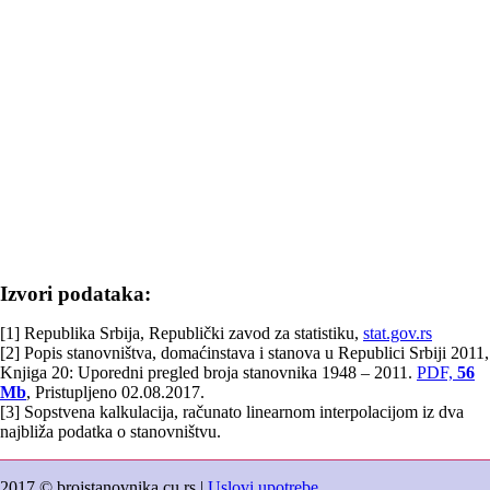
Izvori podataka:
[1] Republika Srbija, Republički zavod za statistiku,
stat.gov.rs
[2] Popis stanovništva, domaćinstava i stanova u Republici Srbiji 2011,
Knjiga 20: Uporedni pregled broja stanovnika 1948 – 2011.
PDF,
56
Mb
, Pristupljeno 02.08.2017.
[3] Sopstvena kalkulacija, računato linearnom interpolacijom iz dva
najbliža podatka o stanovništvu.
2017 © brojstanovnika.cu.rs |
Uslovi upotrebe