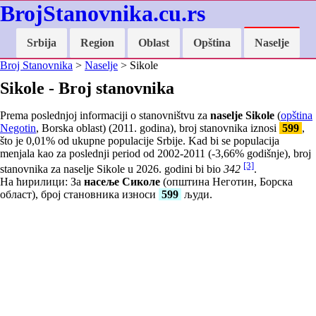
BrojStanovnika.cu.rs
Srbija
Region
Oblast
Opština
Naselje
Broj Stanovnika
>
Naselje
> Sikole
Sikole - Broj stanovnika
Prema poslednjoj informaciji o stanovništvu za
naselje Sikole
(
opština
Negotin
, Borska oblast) (2011. godina), broj stanovnika iznosi
599
,
što je
0,01
% od ukupne populacije Srbije. Kad bi se populacija
menjala kao za poslednji period od 2002-2011 (
-3,66
% godišnje), broj
[3]
stanovnika za naselje Sikole u 2026. godini bi bio
342
.
На ћирилици: За
насеље Сиколе
(општина Неготин, Борска
област), број становника износи
599
људи.