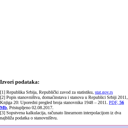
Izvori podataka:
[1] Republika Srbija, Republički zavod za statistiku,
stat.gov.rs
[2] Popis stanovništva, domaćinstava i stanova u Republici Srbiji 2011,
Knjiga 20: Uporedni pregled broja stanovnika 1948 – 2011.
PDF,
56
Mb
, Pristupljeno 02.08.2017.
[3] Sopstvena kalkulacija, računato linearnom interpolacijom iz dva
najbliža podatka o stanovništvu.