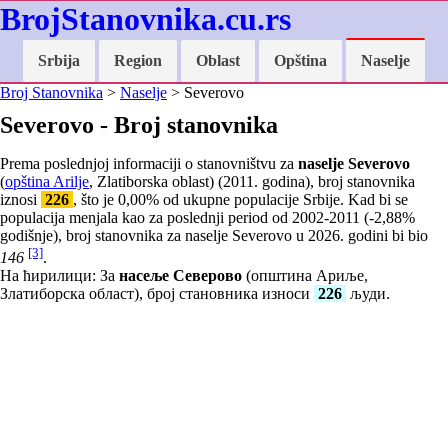
BrojStanovnika.cu.rs
Srbija
Region
Oblast
Opština
Naselje
Broj Stanovnika
>
Naselje
> Severovo
Severovo - Broj stanovnika
Prema poslednjoj informaciji o stanovništvu za
naselje Severovo
(
opština Arilje
, Zlatiborska oblast) (2011. godina), broj stanovnika
iznosi
226
, što je
0,00
% od ukupne populacije Srbije. Kad bi se
populacija menjala kao za poslednji period od 2002-2011 (
-2,88
%
godišnje), broj stanovnika za naselje Severovo u 2026. godini bi bio
[3]
146
.
На ћирилици: За
насеље Северово
(општина Ариље,
Златиборска област), број становника износи
226
људи.