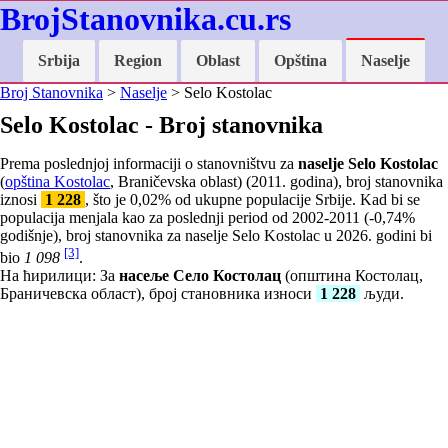
BrojStanovnika.cu.rs
Srbija
Region
Oblast
Opština
Naselje
Broj Stanovnika
>
Naselje
> Selo Kostolac
Selo Kostolac - Broj stanovnika
Prema poslednjoj informaciji o stanovništvu za
naselje Selo Kostolac
(
opština Kostolac
, Braničevska oblast) (2011. godina), broj stanovnika
iznosi
1 228
, što je
0,02
% od ukupne populacije Srbije. Kad bi se
populacija menjala kao za poslednji period od 2002-2011 (
-0,74
%
godišnje), broj stanovnika za naselje Selo Kostolac u 2026. godini bi
[3]
bio
1 098
.
На ћирилици: За
насеље Село Костолац
(општина Костолац,
Браничевска област), број становника износи
1 228
људи.