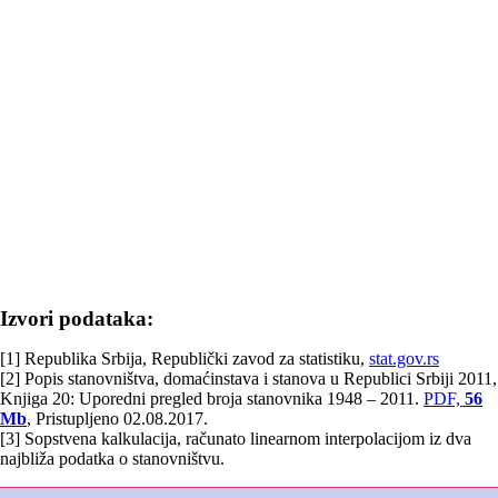
Izvori podataka:
[1] Republika Srbija, Republički zavod za statistiku,
stat.gov.rs
[2] Popis stanovništva, domaćinstava i stanova u Republici Srbiji 2011,
Knjiga 20: Uporedni pregled broja stanovnika 1948 – 2011.
PDF,
56
Mb
, Pristupljeno 02.08.2017.
[3] Sopstvena kalkulacija, računato linearnom interpolacijom iz dva
najbliža podatka o stanovništvu.