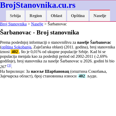
BrojStanovnika.cu.rs
Srbija
Region
Oblast
Opština
Naselje
Broj Stanovnika
>
Naselje
> Šarbanovac
Šarbanovac - Broj stanovnika
Prema poslednjoj informaciji o stanovništvu za
naselje Šarbanovac
(
opština Sokobanja
, Zaječarska oblast) (2011. godina), broj stanovnika
iznosi
402
, što je
0,01
% od ukupne populacije Srbije. Kad bi se
populacija menjala kao za poslednji period od 2002-2011 (
-2,69
%
godišnje), broj stanovnika za naselje Šarbanovac u 2026. godini bi bio
[3]
267
.
На ћирилици: За
насеље Шарбановац
(општина Сокобања,
Зајечарска област), број становника износи
402
људи.