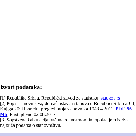
Izvori podataka:
[1] Republika Srbija, Republički zavod za statistiku,
stat.gov.rs
[2] Popis stanovništva, domaćinstava i stanova u Republici Srbiji 2011,
Knjiga 20: Uporedni pregled broja stanovnika 1948 – 2011.
PDF,
56
Mb
, Pristupljeno 02.08.2017.
[3] Sopstvena kalkulacija, računato linearnom interpolacijom iz dva
najbliža podatka o stanovništvu.