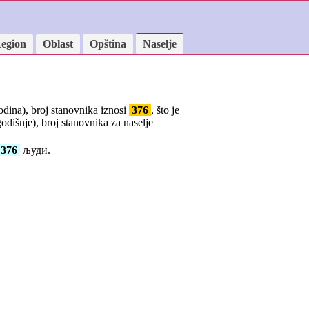
egion
Oblast
Opština
Naselje
odina), broj stanovnika iznosi
376
, što je
odišnje), broj stanovnika za naselje
376
људи.