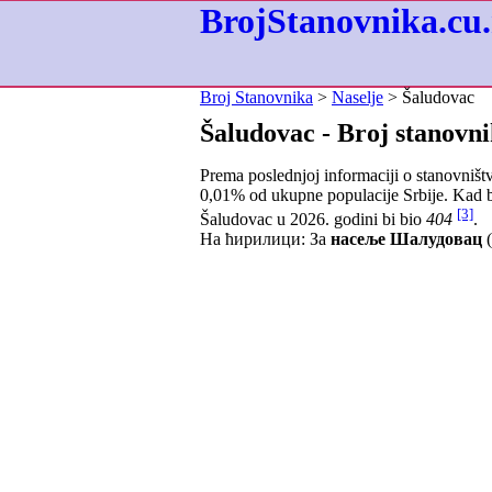
BrojStanovnika.cu.
Broj Stanovnika
>
Naselje
> Šaludovac
Šaludovac - Broj stanovn
Prema poslednjoj informaciji o stanovništ
0,01
% od ukupne populacije Srbije. Kad b
[3]
Šaludovac u 2026. godini bi bio
404
.
На ћирилици: За
насеље Шалудовац
(