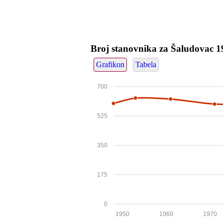
Broj stanovnika za Šaludovac 
Grafikon
Tabela
700
525
350
175
0
1950
1960
1970