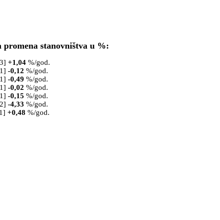
a promena stanovništva u %:
53]
+
1,04
%/god.
61]
-0,12
%/god.
71]
-0,49
%/god.
81]
-0,02
%/god.
91]
-0,15
%/god.
02]
-4,33
%/god.
1]
+
0,48
%/god.