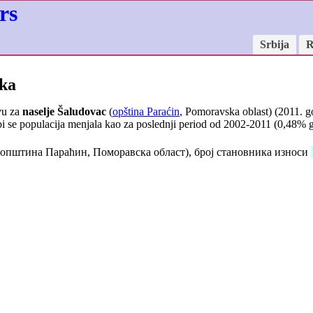
rs
Srbija
R
ika
vu za
naselje Šaludovac
(
opština Paraćin
, Pomoravska oblast) (2011. g
i se populacija menjala kao za poslednji period od 2002-2011 (
0,48
% g
општина Параћин, Поморавска област), број становника износи