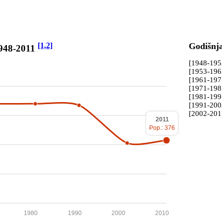
[1,2]
Godišnj
1948-2011
[1948-19
[1953-19
[1961-19
[1971-19
[1981-19
[1991-20
[2002-201
2011
Pop.: 376
1980
1990
2000
2010