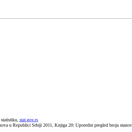
statistiku,
stat.gov.rs
anova u Republici Srbiji 2011, Knjiga 20: Uporedni pregled broja stan