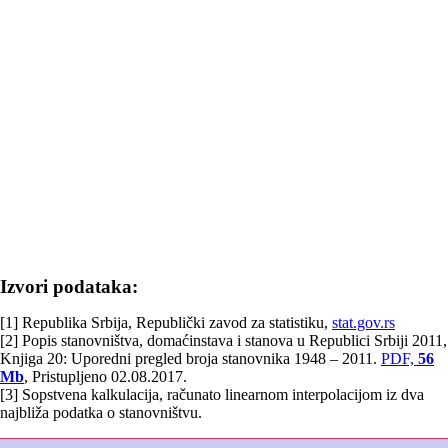
Izvori podataka:
[1] Republika Srbija, Republički zavod za statistiku,
stat.gov.rs
[2] Popis stanovništva, domaćinstava i stanova u Republici Srbiji 2011,
Knjiga 20: Uporedni pregled broja stanovnika 1948 – 2011.
PDF,
56
Mb
, Pristupljeno 02.08.2017.
[3] Sopstvena kalkulacija, računato linearnom interpolacijom iz dva
najbliža podatka o stanovništvu.