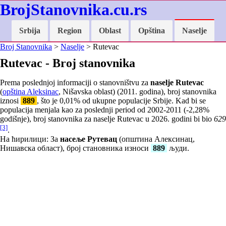
BrojStanovnika.cu.rs
Srbija
Region
Oblast
Opština
Naselje
Broj Stanovnika
>
Naselje
> Rutevac
Rutevac - Broj stanovnika
Prema poslednjoj informaciji o stanovništvu za
naselje Rutevac
(
opština Aleksinac
, Nišavska oblast) (2011. godina), broj stanovnika
iznosi
889
, što je
0,01
% od ukupne populacije Srbije. Kad bi se
populacija menjala kao za poslednji period od 2002-2011 (
-2,28
%
godišnje), broj stanovnika za naselje Rutevac u 2026. godini bi bio
629
[3]
.
На ћирилици: За
насеље Рутевац
(општина Алексинац,
Нишавска област), број становника износи
889
људи.