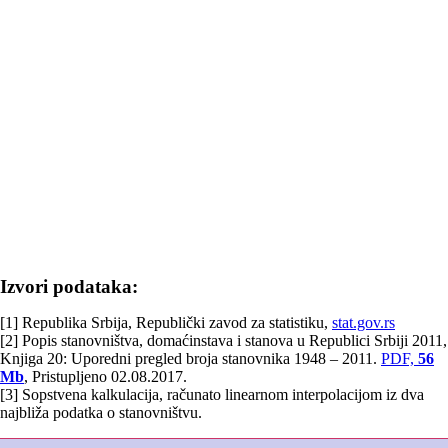
Izvori podataka:
[1] Republika Srbija, Republički zavod za statistiku,
stat.gov.rs
[2] Popis stanovništva, domaćinstava i stanova u Republici Srbiji 2011,
Knjiga 20: Uporedni pregled broja stanovnika 1948 – 2011.
PDF,
56
Mb
, Pristupljeno 02.08.2017.
[3] Sopstvena kalkulacija, računato linearnom interpolacijom iz dva
najbliža podatka o stanovništvu.