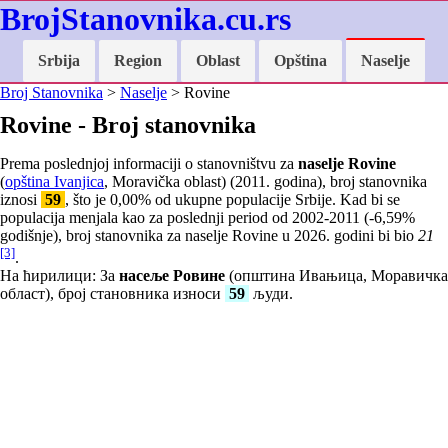
BrojStanovnika.cu.rs
Srbija
Region
Oblast
Opština
Naselje
Broj Stanovnika
>
Naselje
> Rovine
Rovine - Broj stanovnika
Prema poslednjoj informaciji o stanovništvu za
naselje Rovine
(
opština Ivanjica
, Moravička oblast) (2011. godina), broj stanovnika
iznosi
59
, što je
0,00
% od ukupne populacije Srbije. Kad bi se
populacija menjala kao za poslednji period od 2002-2011 (
-6,59
%
godišnje), broj stanovnika za naselje Rovine u 2026. godini bi bio
21
[3]
.
На ћирилици: За
насеље Ровине
(општина Ивањица, Моравичка
област), број становника износи
59
људи.