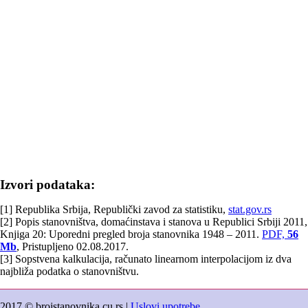
Izvori podataka:
[1] Republika Srbija, Republički zavod za statistiku,
stat.gov.rs
[2] Popis stanovništva, domaćinstava i stanova u Republici Srbiji 2011,
Knjiga 20: Uporedni pregled broja stanovnika 1948 – 2011.
PDF,
56
Mb
, Pristupljeno 02.08.2017.
[3] Sopstvena kalkulacija, računato linearnom interpolacijom iz dva
najbliža podatka o stanovništvu.
2017 © brojstanovnika.cu.rs |
Uslovi upotrebe