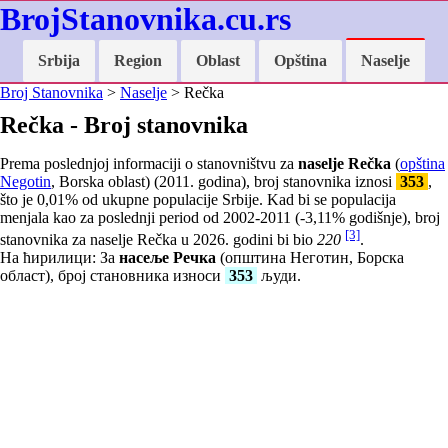
BrojStanovnika.cu.rs
Srbija
Region
Oblast
Opština
Naselje
Broj Stanovnika
>
Naselje
> Rečka
Rečka - Broj stanovnika
Prema poslednjoj informaciji o stanovništvu za
naselje Rečka
(
opština
Negotin
, Borska oblast) (2011. godina), broj stanovnika iznosi
353
,
što je
0,01
% od ukupne populacije Srbije. Kad bi se populacija
menjala kao za poslednji period od 2002-2011 (
-3,11
% godišnje), broj
[3]
stanovnika za naselje Rečka u 2026. godini bi bio
220
.
На ћирилици: За
насеље Речка
(општина Неготин, Борска
област), број становника износи
353
људи.