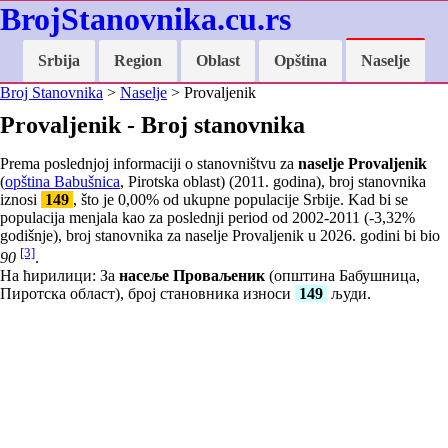
BrojStanovnika.cu.rs
Srbija
Region
Oblast
Opština
Naselje
Broj Stanovnika
>
Naselje
> Provaljenik
Provaljenik - Broj stanovnika
Prema poslednjoj informaciji o stanovništvu za
naselje Provaljenik
(
opština Babušnica
, Pirotska oblast) (2011. godina), broj stanovnika
iznosi
149
, što je
0,00
% od ukupne populacije Srbije. Kad bi se
populacija menjala kao za poslednji period od 2002-2011 (
-3,32
%
godišnje), broj stanovnika za naselje Provaljenik u 2026. godini bi bio
[3]
90
.
На ћирилици: За
насеље Проваљеник
(општина Бабушница,
Пиротска област), број становника износи
149
људи.