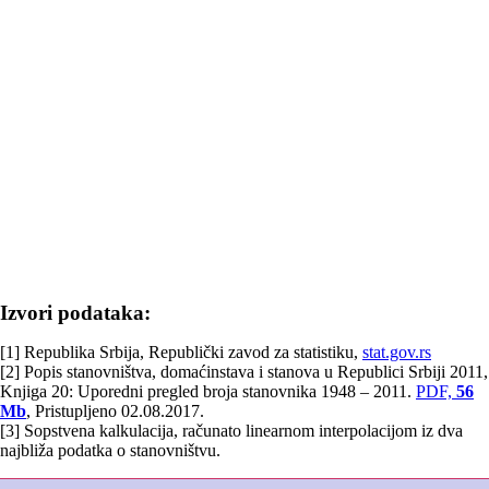
Izvori podataka:
[1] Republika Srbija, Republički zavod za statistiku,
stat.gov.rs
[2] Popis stanovništva, domaćinstava i stanova u Republici Srbiji 2011,
Knjiga 20: Uporedni pregled broja stanovnika 1948 – 2011.
PDF,
56
Mb
, Pristupljeno 02.08.2017.
[3] Sopstvena kalkulacija, računato linearnom interpolacijom iz dva
najbliža podatka o stanovništvu.