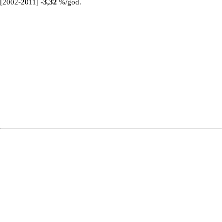
[2002-2011]
-3,32
%/god.