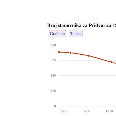
Broj stanovnika za Pridvorica 
Grafikon
Tabela
500
375
250
125
0
1950
1960
1970