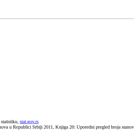
statistiku,
stat.gov.rs
anova u Republici Srbiji 2011, Knjiga 20: Uporedni pregled broja stan