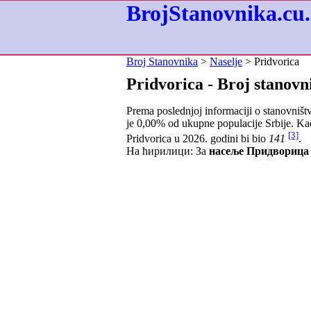
BrojStanovnika.cu.
Broj Stanovnika
>
Naselje
> Pridvorica
Pridvorica - Broj stanovn
Prema poslednjoj informaciji o stanovništ
je
0,00
% od ukupne populacije Srbije. Kad
[3]
Pridvorica u 2026. godini bi bio
141
.
На ћирилици: За
насеље Придворица