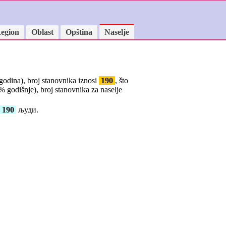
egion
Oblast
Opština
Naselje
 godina), broj stanovnika iznosi
190
, što
% godišnje), broj stanovnika za naselje
190
људи.