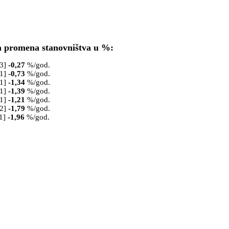
a promena stanovništva u %:
53]
-0,27
%/god.
61]
-0,73
%/god.
71]
-1,34
%/god.
81]
-1,39
%/god.
91]
-1,21
%/god.
02]
-1,79
%/god.
1]
-1,96
%/god.