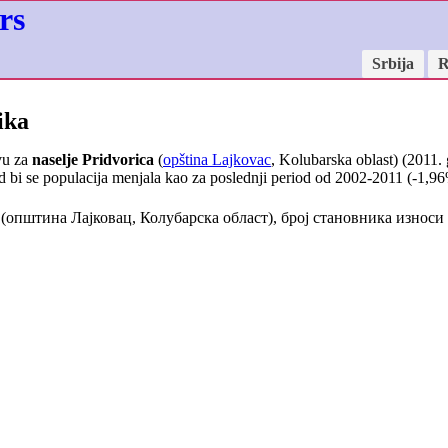
rs
Srbija
R
ika
vu za
naselje Pridvorica
(
opština Lajkovac
, Kolubarska oblast) (2011.
 bi se populacija menjala kao za poslednji period od 2002-2011 (
-1,96
(општина Лајковац, Колубарска област), број становника износи