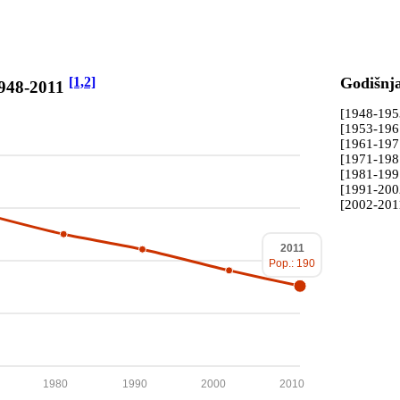
[1,2]
Godišnj
1948-2011
[1948-19
[1953-19
[1961-19
[1971-19
[1981-19
[1991-20
[2002-201
2011
Pop.: 190
1980
1990
2000
2010