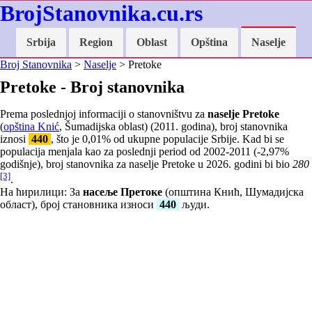
BrojStanovnika.cu.rs
Srbija
Region
Oblast
Opština
Naselje
Broj Stanovnika
>
Naselje
> Pretoke
Pretoke - Broj stanovnika
Prema poslednjoj informaciji o stanovništvu za
naselje Pretoke
(
opština Knić
, Šumadijska oblast) (2011. godina), broj stanovnika
iznosi
440
, što je
0,01
% od ukupne populacije Srbije. Kad bi se
populacija menjala kao za poslednji period od 2002-2011 (
-2,97
%
godišnje), broj stanovnika za naselje Pretoke u 2026. godini bi bio
280
[3]
.
На ћирилици: За
насеље Претоке
(општина Кнић, Шумадијска
област), број становника износи
440
људи.