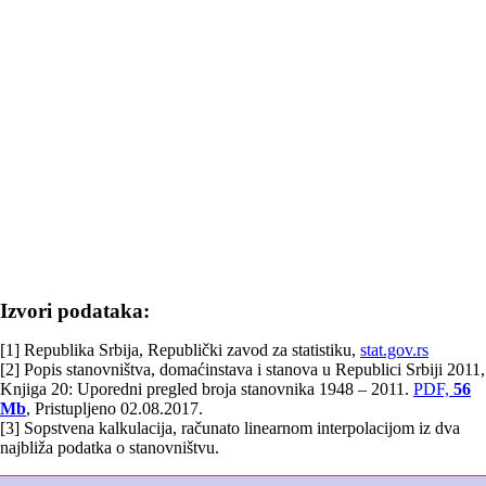
Izvori podataka:
[1] Republika Srbija, Republički zavod za statistiku,
stat.gov.rs
[2] Popis stanovništva, domaćinstava i stanova u Republici Srbiji 2011,
Knjiga 20: Uporedni pregled broja stanovnika 1948 – 2011.
PDF,
56
Mb
, Pristupljeno 02.08.2017.
[3] Sopstvena kalkulacija, računato linearnom interpolacijom iz dva
najbliža podatka o stanovništvu.