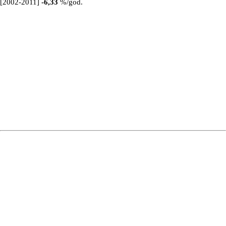
[2002-2011]
-6,33
%/god.