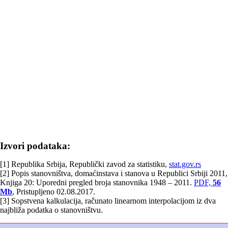
Izvori podataka:
[1] Republika Srbija, Republički zavod za statistiku,
stat.gov.rs
[2] Popis stanovništva, domaćinstava i stanova u Republici Srbiji 2011,
Knjiga 20: Uporedni pregled broja stanovnika 1948 – 2011.
PDF,
56
Mb
, Pristupljeno 02.08.2017.
[3] Sopstvena kalkulacija, računato linearnom interpolacijom iz dva
najbliža podatka o stanovništvu.