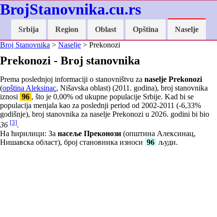
BrojStanovnika.cu.rs
Srbija
Region
Oblast
Opština
Naselje
Broj Stanovnika
>
Naselje
> Prekonozi
Prekonozi - Broj stanovnika
Prema poslednjoj informaciji o stanovništvu za
naselje Prekonozi
(
opština Aleksinac
, Nišavska oblast) (2011. godina), broj stanovnika
iznosi
96
, što je
0,00
% od ukupne populacije Srbije. Kad bi se
populacija menjala kao za poslednji period od 2002-2011 (
-6,33
%
godišnje), broj stanovnika za naselje Prekonozi u 2026. godini bi bio
[3]
36
.
На ћирилици: За
насеље Преконози
(општина Алексинац,
Нишавска област), број становника износи
96
људи.