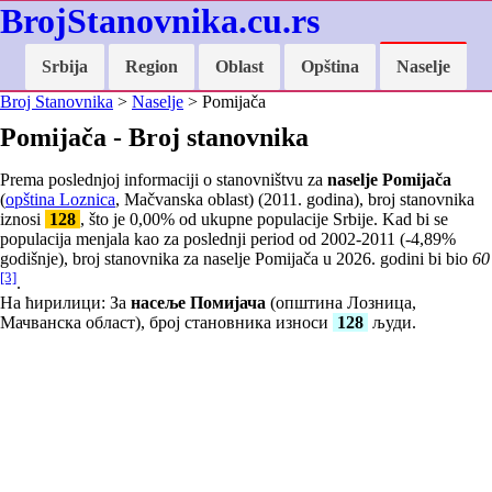
BrojStanovnika.cu.rs
Srbija
Region
Oblast
Opština
Naselje
Broj Stanovnika
>
Naselje
> Pomijača
Pomijača - Broj stanovnika
Prema poslednjoj informaciji o stanovništvu za
naselje Pomijača
(
opština Loznica
, Mačvanska oblast) (2011. godina), broj stanovnika
iznosi
128
, što je
0,00
% od ukupne populacije Srbije. Kad bi se
populacija menjala kao za poslednji period od 2002-2011 (
-4,89
%
godišnje), broj stanovnika za naselje Pomijača u 2026. godini bi bio
60
[3]
.
На ћирилици: За
насеље Помијача
(општина Лозница,
Мачванска област), број становника износи
128
људи.