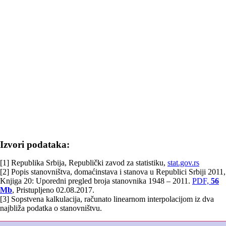
Izvori podataka:
[1] Republika Srbija, Republički zavod za statistiku,
stat.gov.rs
[2] Popis stanovništva, domaćinstava i stanova u Republici Srbiji 2011,
Knjiga 20: Uporedni pregled broja stanovnika 1948 – 2011.
PDF,
56
Mb
, Pristupljeno 02.08.2017.
[3] Sopstvena kalkulacija, računato linearnom interpolacijom iz dva
najbliža podatka o stanovništvu.