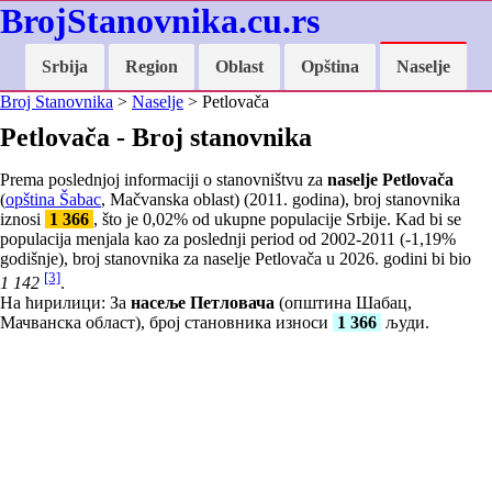
BrojStanovnika.cu.rs
Srbija
Region
Oblast
Opština
Naselje
Broj Stanovnika
>
Naselje
> Petlovača
Petlovača - Broj stanovnika
Prema poslednjoj informaciji o stanovništvu za
naselje Petlovača
(
opština Šabac
, Mačvanska oblast) (2011. godina), broj stanovnika
iznosi
1 366
, što je
0,02
% od ukupne populacije Srbije. Kad bi se
populacija menjala kao za poslednji period od 2002-2011 (
-1,19
%
godišnje), broj stanovnika za naselje Petlovača u 2026. godini bi bio
[3]
1 142
.
На ћирилици: За
насеље Петловача
(општина Шабац,
Мачванска област), број становника износи
1 366
људи.