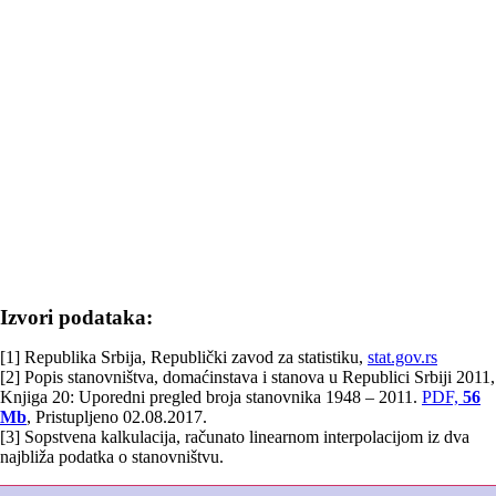
Izvori podataka:
[1] Republika Srbija, Republički zavod za statistiku,
stat.gov.rs
[2] Popis stanovništva, domaćinstava i stanova u Republici Srbiji 2011,
Knjiga 20: Uporedni pregled broja stanovnika 1948 – 2011.
PDF,
56
Mb
, Pristupljeno 02.08.2017.
[3] Sopstvena kalkulacija, računato linearnom interpolacijom iz dva
najbliža podatka o stanovništvu.