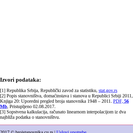
Izvori podataka:
[1] Republika Srbija, Republički zavod za statistiku,
stat.gov.rs
[2] Popis stanovništva, domaćinstava i stanova u Republici Srbiji 2011,
Knjiga 20: Uporedni pregled broja stanovnika 1948 – 2011.
PDF,
56
Mb
, Pristupljeno 02.08.2017.
[3] Sopstvena kalkulacija, računato linearnom interpolacijom iz dva
najbliža podatka o stanovništvu.
2017 © brojstanovnika.cu.rs |
Uslovi upotrebe