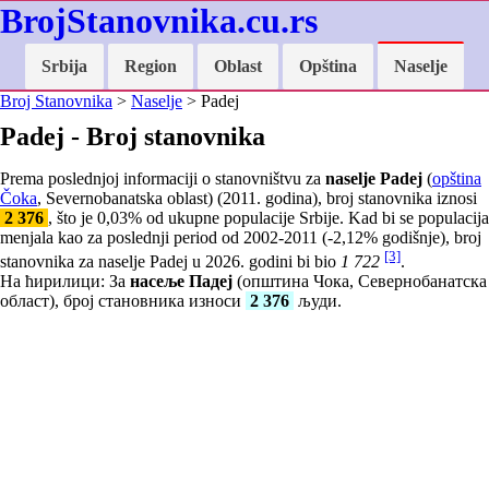
BrojStanovnika.cu.rs
Srbija
Region
Oblast
Opština
Naselje
Broj Stanovnika
>
Naselje
> Padej
Padej - Broj stanovnika
Prema poslednjoj informaciji o stanovništvu za
naselje Padej
(
opština
Čoka
, Severnobanatska oblast) (2011. godina), broj stanovnika iznosi
2 376
, što je
0,03
% od ukupne populacije Srbije. Kad bi se populacija
menjala kao za poslednji period od 2002-2011 (
-2,12
% godišnje), broj
[3]
stanovnika za naselje Padej u 2026. godini bi bio
1 722
.
На ћирилици: За
насеље Падеј
(општина Чока, Севернобанатска
област), број становника износи
2 376
људи.