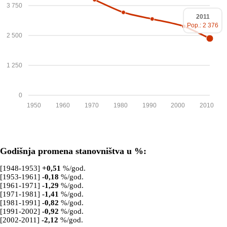
3 750
2011
Pop.: 2 376
2 500
1 250
0
1950
1960
1970
1980
1990
2000
2010
Godišnja promena stanovništva u %:
[1948-1953]
+
0,51
%/god.
[1953-1961]
-0,18
%/god.
[1961-1971]
-1,29
%/god.
[1971-1981]
-1,41
%/god.
[1981-1991]
-0,82
%/god.
[1991-2002]
-0,92
%/god.
[2002-2011]
-2,12
%/god.