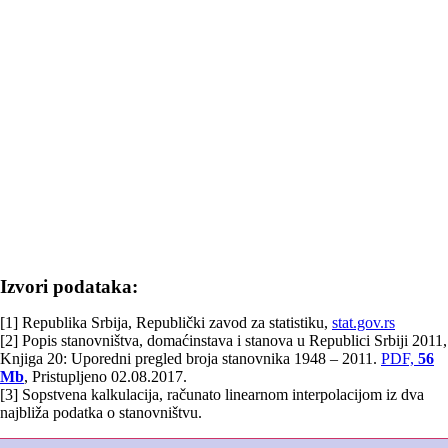
Izvori podataka:
[1] Republika Srbija, Republički zavod za statistiku,
stat.gov.rs
[2] Popis stanovništva, domaćinstava i stanova u Republici Srbiji 2011,
Knjiga 20: Uporedni pregled broja stanovnika 1948 – 2011.
PDF,
56
Mb
, Pristupljeno 02.08.2017.
[3] Sopstvena kalkulacija, računato linearnom interpolacijom iz dva
najbliža podatka o stanovništvu.