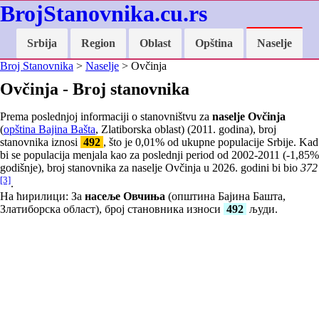
BrojStanovnika.cu.rs
Srbija
Region
Oblast
Opština
Naselje
Broj Stanovnika
>
Naselje
> Ovčinja
Ovčinja - Broj stanovnika
Prema poslednjoj informaciji o stanovništvu za
naselje Ovčinja
(
opština Bajina Bašta
, Zlatiborska oblast) (2011. godina), broj
stanovnika iznosi
492
, što je
0,01
% od ukupne populacije Srbije. Kad
bi se populacija menjala kao za poslednji period od 2002-2011 (
-1,85
%
godišnje), broj stanovnika za naselje Ovčinja u 2026. godini bi bio
372
[3]
.
На ћирилици: За
насеље Овчиња
(општина Бајина Башта,
Златиборска област), број становника износи
492
људи.