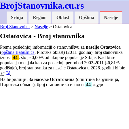
BrojStanovnika.cu.rs
Srbija
Region
Oblast
Opština
Naselje
Broj Stanovnika
>
Naselje
> Ostatovica
Ostatovica - Broj stanovnika
Prema poslednjoj informaciji o stanovništvu za
naselje Ostatovica
(
opština Babušnica
, Pirotska oblast) (2011. godina), broj stanovnika
iznosi
44
, što je
0,00
% od ukupne populacije Srbije. Kad bi se
populacija menjala kao za poslednji period od 2002-2011 (
-6,81
%
godišnje), broj stanovnika za naselje Ostatovica u 2026. godini bi bio
[3]
15
.
На ћирилици: За
насеље Остатовица
(општина Бабушница,
Пиротска област), број становника износи
44
људи.