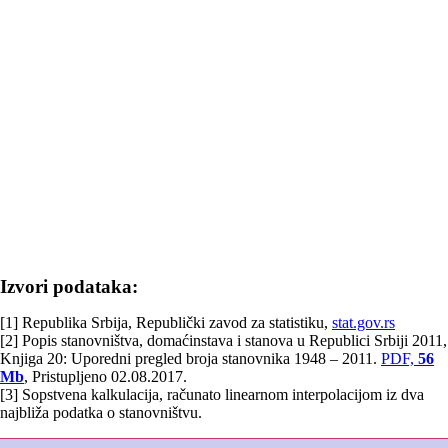
Izvori podataka:
[1] Republika Srbija, Republički zavod za statistiku,
stat.gov.rs
[2] Popis stanovništva, domaćinstava i stanova u Republici Srbiji 2011,
Knjiga 20: Uporedni pregled broja stanovnika 1948 – 2011.
PDF,
56
Mb
, Pristupljeno 02.08.2017.
[3] Sopstvena kalkulacija, računato linearnom interpolacijom iz dva
najbliža podatka o stanovništvu.