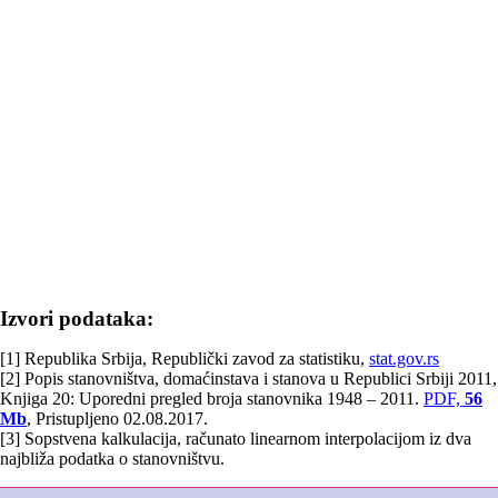
Izvori podataka:
[1] Republika Srbija, Republički zavod za statistiku,
stat.gov.rs
[2] Popis stanovništva, domaćinstava i stanova u Republici Srbiji 2011,
Knjiga 20: Uporedni pregled broja stanovnika 1948 – 2011.
PDF,
56
Mb
, Pristupljeno 02.08.2017.
[3] Sopstvena kalkulacija, računato linearnom interpolacijom iz dva
najbliža podatka o stanovništvu.