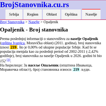
BrojStanovnika.cu.rs
Srbija
Region
Oblast
Opština
Naselje
Broj Stanovnika
>
Naselje
> Opaljenik
Opaljenik - Broj stanovnika
Prema poslednjoj informaciji o stanovništvu za
naselje Opaljenik
(
opština Ivanjica
, Moravička oblast) (2011. godina), broj stanovnika
iznosi
219
, što je
0,00
% od ukupne populacije Srbije. Kad bi se
populacija menjala kao za poslednji period od 2002-2011 (
-2,42
%
godišnje), broj stanovnika za naselje Opaljenik u 2026. godini bi bio
[3]
152
.
На ћирилици: За
насеље Опаљеник
(општина Ивањица,
Моравичка област), број становника износи
219
људи.