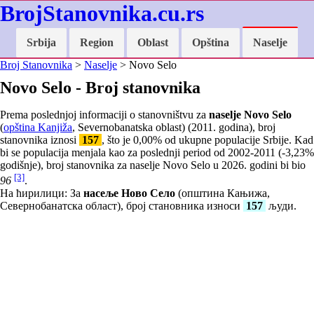
BrojStanovnika.cu.rs
Srbija
Region
Oblast
Opština
Naselje
Broj Stanovnika
>
Naselje
> Novo Selo
Novo Selo - Broj stanovnika
Prema poslednjoj informaciji o stanovništvu za
naselje Novo Selo
(
opština Kanjiža
, Severnobanatska oblast) (2011. godina), broj
stanovnika iznosi
157
, što je
0,00
% od ukupne populacije Srbije. Kad
bi se populacija menjala kao za poslednji period od 2002-2011 (
-3,23
%
godišnje), broj stanovnika za naselje Novo Selo u 2026. godini bi bio
[3]
96
.
На ћирилици: За
насеље Ново Село
(општина Кањижа,
Севернобанатска област), број становника износи
157
људи.