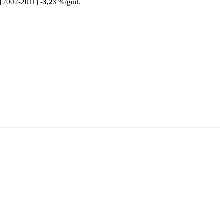
[2002-2011]
-3,23
%/god.