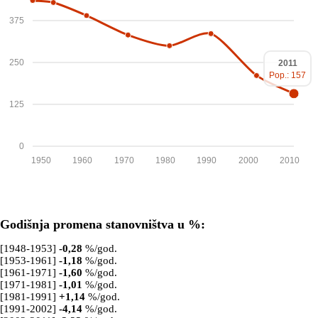
375
250
2011
Pop.: 157
125
0
1950
1960
1970
1980
1990
2000
2010
Godišnja promena stanovništva u %:
[1948-1953]
-0,28
%/god.
[1953-1961]
-1,18
%/god.
[1961-1971]
-1,60
%/god.
[1971-1981]
-1,01
%/god.
[1981-1991]
+
1,14
%/god.
[1991-2002]
-4,14
%/god.