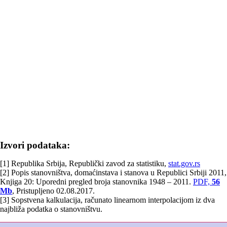
Izvori podataka:
[1] Republika Srbija, Republički zavod za statistiku,
stat.gov.rs
[2] Popis stanovništva, domaćinstava i stanova u Republici Srbiji 2011,
Knjiga 20: Uporedni pregled broja stanovnika 1948 – 2011.
PDF,
56
Mb
, Pristupljeno 02.08.2017.
[3] Sopstvena kalkulacija, računato linearnom interpolacijom iz dva
najbliža podatka o stanovništvu.