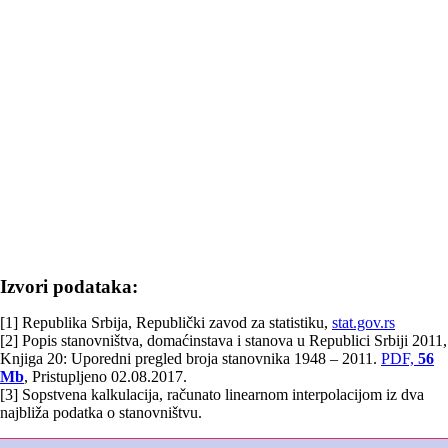
Izvori podataka:
[1] Republika Srbija, Republički zavod za statistiku,
stat.gov.rs
[2] Popis stanovništva, domaćinstava i stanova u Republici Srbiji 2011,
Knjiga 20: Uporedni pregled broja stanovnika 1948 – 2011.
PDF,
56
Mb
, Pristupljeno 02.08.2017.
[3] Sopstvena kalkulacija, računato linearnom interpolacijom iz dva
najbliža podatka o stanovništvu.