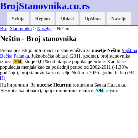
BrojStanovnika.cu.rs
Srbija
Region
Oblast
Opština
Naselje
Broj Stanovnika
>
Naselje
> Neštin
Neštin - Broj stanovnika
Prema poslednjoj informaciji o stanovništvu za
naselje Neštin
(
opština
Bačka Palanka
, Južnobačka oblast) (2011. godina), broj stanovnika
iznosi
794
, što je
0,01
% od ukupne populacije Srbije. Kad bi se
populacija menjala kao za poslednji period od 2002-2011 (
-1,38
%
godišnje), broj stanovnika za naselje Neštin u 2026. godini bi bio
644
[3]
.
На ћирилици: За
насеље Нештин
(општина Бачка Паланка,
Јужнобачка област), број становника износи
794
људи.